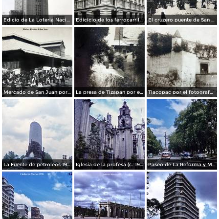
Edicio de La Loteria Nacional Ciudad de México Abril de 1964
Edicicio de los ferrocarriles.
El cruzero puente de San Francisco y Guardiola por el fotografo Felix Miret.
Mercado de San Juan por el fotografo Felix Miret
La presa de Tizapan por el fotografo Fernando Kososky. ( Circulada el 22 de Diembre de 1910 ).
Tlacopac por el fotografo Hugo Brehme.
La Fuente de petroleos 1950.
Iglesia de la profesa (c. 1950)
Paseo de La Reforma y Mto a La Independencia 1950