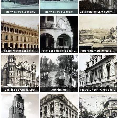
Tranvias en el Zocalo.
Tranvias en el Zocalo.
La Iglesia de Santo Domingo.
Palacio Municipal por el fotografo Hugo Brehme..
Patio del colegio de las Vizcainas por el fotografo Hugo Brehme.
Panorama vista norte. ( Fechada el 20 de Junio de 1905 ).
Basilica de Guadalupe.
Xochimilco
Teatro Lirico. ( Circulada el 1 de Agosto de 1926 ).