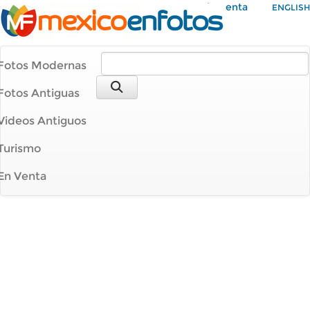
Mi Cuenta
ENGLISH
Fotos Modernas
Fotos Antiguas
Videos Antiguos
Turismo
En Venta