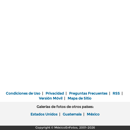
Condiciones de Uso
|
Privacidad
|
Preguntas Frecuentes
|
RSS
|
Versión Móvil
|
Mapa de Sitio
Galerías de fotos de otros países:
Estados Unidos
|
Guatemala
|
México
Copyright © MéxicoEnFotos, 2001-2026