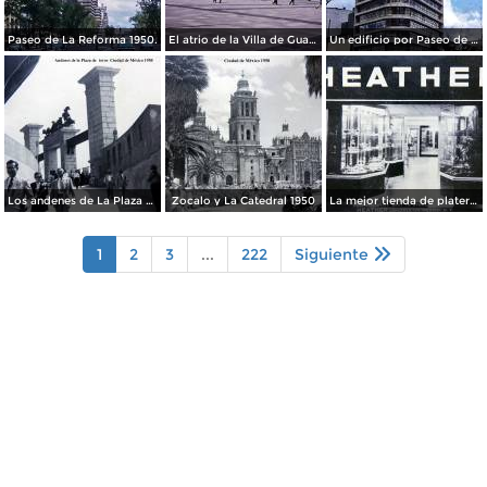
Paseo de La Reforma 1950.
El atrio de la Villa de Guadalupe 1950.
Un edificio por Paseo de La Reforma 1950
Los andenes de La Plaza de toros Ciudad de México 1950
Zocalo y La Catedral 1950
La mejor tienda de plateria.
1
2
3
...
222
Siguiente