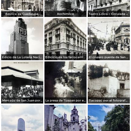
Basilica de Guadalupe.
Xochimilco
Teatro Lirico. ( Circulada el 1 de Agosto de 1926 ).
Edicio de La Loteria Nacional Ciudad de México Abril de 1964
Edicicio de los ferrocarriles.
El cruzero puente de San Francisco y Guardiola por el fotografo Felix Miret.
Mercado de San Juan por el fotografo Felix Miret
La presa de Tizapan por el fotografo Fernando Kososky. ( Circulada el 22 de Diembre de 1910 ).
Tlacopac por el fotografo Hugo Brehme.