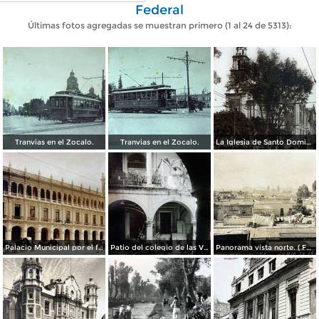
Federal
Últimas fotos agregadas se muestran primero (1 al 24 de 5313):
Tranvias en el Zocalo.
Tranvias en el Zocalo.
La Iglesia de Santo Domingo.
Palacio Municipal por el fotografo Hugo Brehme..
Patio del colegio de las Vizcainas por el fotografo Hugo Brehme.
Panorama vista norte. ( Fechada el 20 de Junio de 1905 ).