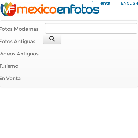
Mi Cuenta
ENGLISH
Fotos Modernas
Fotos Antiguas
Videos Antiguos
Turismo
En Venta