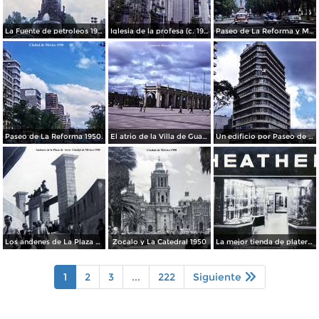
La Fuente de petroleos 1950.
Iglesia de la profesa (c. 1950)
Paseo de La Reforma y Mto a La Independencia 1950
Paseo de La Reforma 1950.
El atrio de la Villa de Guadalupe 1950.
Un edificio por Paseo de La Reforma 1950
Los andenes de La Plaza de toros Ciudad de México 1950
Zocalo y La Catedral 1950
La mejor tienda de plateria.
1
2
3
...
222
Siguiente