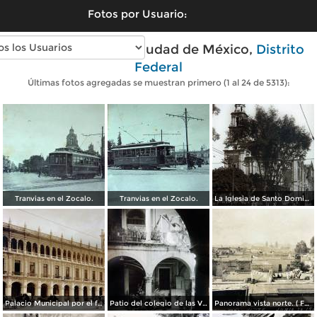
Fotos por Usuario:
Fotos antiguas de Ciudad de México,
Distrito
Federal
Últimas fotos agregadas se muestran primero (1 al 24 de 5313):
Tranvias en el Zocalo.
Tranvias en el Zocalo.
La Iglesia de Santo Domingo.
Palacio Municipal por el fotografo Hugo Brehme..
Patio del colegio de las Vizcainas por el fotografo Hugo Brehme.
Panorama vista norte. ( Fechada el 20 de Junio de 1905 ).