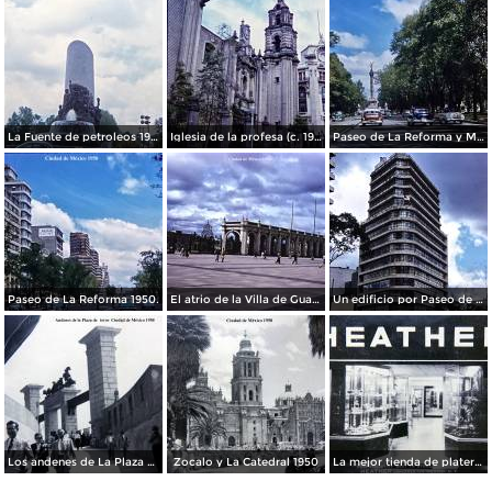
La Fuente de petroleos 1950.
Iglesia de la profesa (c. 1950)
Paseo de La Reforma y Mto a La Independencia 1950
Paseo de La Reforma 1950.
El atrio de la Villa de Guadalupe 1950.
Un edificio por Paseo de La Reforma 1950
Los andenes de La Plaza de toros Ciudad de México 1950
Zocalo y La Catedral 1950
La mejor tienda de plateria.