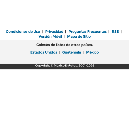
Condiciones de Uso
|
Privacidad
|
Preguntas Frecuentes
|
RSS
|
Versión Móvil
|
Mapa de Sitio
Galerías de fotos de otros países:
Estados Unidos
|
Guatemala
|
México
Copyright © MéxicoEnFotos, 2001-2026