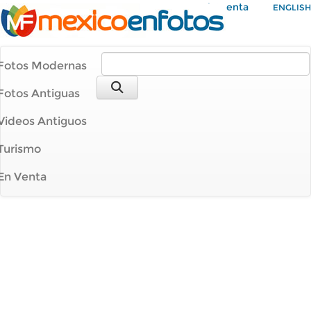
Mi Cuenta
ENGLISH
Fotos Modernas
Fotos Antiguas
Videos Antiguos
Turismo
En Venta