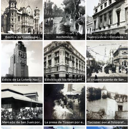
Basilica de Guadalupe.
Xochimilco
Teatro Lirico. ( Circulada el 1 de Agosto de 1926 ).
Edicio de La Loteria Nacional Ciudad de México Abril de 1964
Edicicio de los ferrocarriles.
El cruzero puente de San Francisco y Guardiola por el fotografo Felix Miret.
Mercado de San Juan por el fotografo Felix Miret
La presa de Tizapan por el fotografo Fernando Kososky. ( Circulada el 22 de Diembre de 1910 ).
Tlacopac por el fotografo Hugo Brehme.