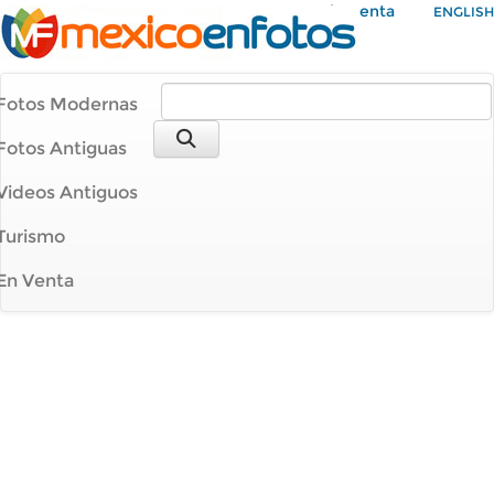
Mi Cuenta
ENGLISH
Fotos Modernas
Fotos Antiguas
Videos Antiguos
Turismo
En Venta