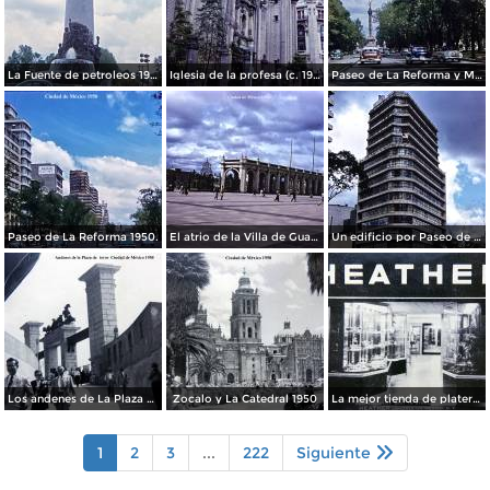
La Fuente de petroleos 1950.
Iglesia de la profesa (c. 1950)
Paseo de La Reforma y Mto a La Independencia 1950
Paseo de La Reforma 1950.
El atrio de la Villa de Guadalupe 1950.
Un edificio por Paseo de La Reforma 1950
Los andenes de La Plaza de toros Ciudad de México 1950
Zocalo y La Catedral 1950
La mejor tienda de plateria.
1
2
3
...
222
Siguiente