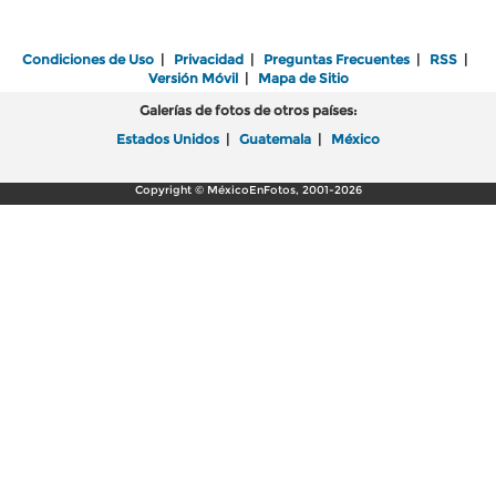
Condiciones de Uso
|
Privacidad
|
Preguntas Frecuentes
|
RSS
|
Versión Móvil
|
Mapa de Sitio
Galerías de fotos de otros países:
Estados Unidos
|
Guatemala
|
México
Copyright © MéxicoEnFotos, 2001-2026