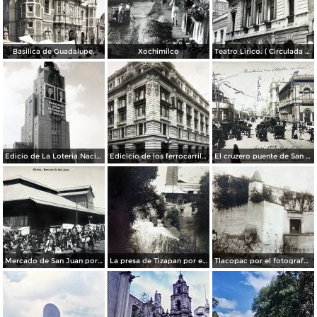
Basilica de Guadalupe.
Xochimilco
Teatro Lirico. ( Circulada el 1 de Agosto de 1926 ).
Edicio de La Loteria Nacional Ciudad de México Abril de 1964
Edicicio de los ferrocarriles.
El cruzero puente de San Francisco y Guardiola por el fotografo Felix Miret.
Mercado de San Juan por el fotografo Felix Miret
La presa de Tizapan por el fotografo Fernando Kososky. ( Circulada el 22 de Diembre de 1910 ).
Tlacopac por el fotografo Hugo Brehme.