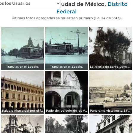
Fotos antiguas de Ciudad de México,
Distrito
Federal
Últimas fotos agregadas se muestran primero (1 al 24 de 5313):
Tranvias en el Zocalo.
Tranvias en el Zocalo.
La Iglesia de Santo Domingo.
Palacio Municipal por el fotografo Hugo Brehme..
Patio del colegio de las Vizcainas por el fotografo Hugo Brehme.
Panorama vista norte. ( Fechada el 20 de Junio de 1905 ).