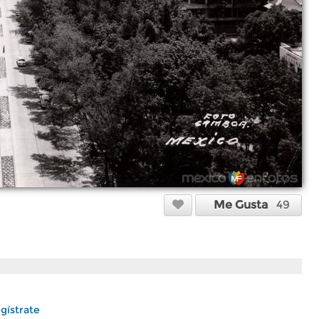
Me Gusta
49
gístrate