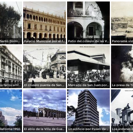
La Iglesia de Santo Domingo.
Palacio Municipal por el fotografo Hugo Brehme..
Patio del colegio de las Vizcainas por el fotografo Hugo Brehme.
Edicicio de los ferrocarriles.
El cruzero puente de San Francisco y Guardiola por el fotografo Felix Miret.
Mercado de San Juan por el fotografo Felix Miret
Reforma 1950.
El atrio de la Villa de Guadalupe 1950.
Un edificio por Paseo de La Reforma 1950