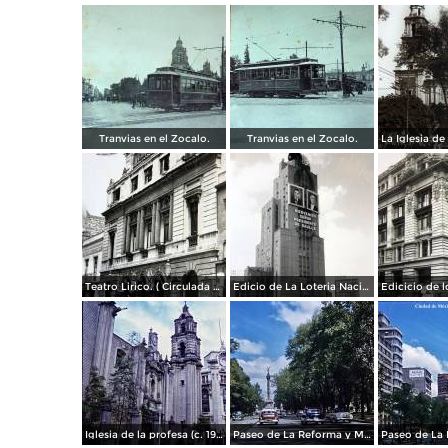
Tranvias en el Zocalo.
Tranvias en el Zocalo.
Teatro Lirico. ( Circulada el 1 de Agosto de 1926 ).
Edicio de La Loteria Nacional Ciudad de México Abril de 1964
Iglesia de la profesa (c. 1950)
Paseo de La Reforma y Mto a La Independencia 1950
Paseo de La 