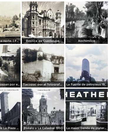
Panorama vista norte. ( Fechada el 20 de Junio de 1905 ).
Basilica de Guadalupe.
Xochimilco
La presa de Tizapan por el fotografo Fernando Kososky. ( Circulada el 22 de Diembre de 1910 ).
Tlacopac por el fotografo Hugo Brehme.
La Fuente de petroleos 1950.
Los andenes de La Plaza de toros Ciudad de México 1950
Zocalo y La Catedral 1950
La mejor tienda de plateria.