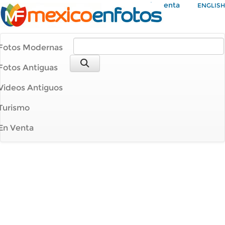
Mi Cuenta
ENGLISH
Fotos Modernas
Fotos Antiguas
Videos Antiguos
Turismo
En Venta