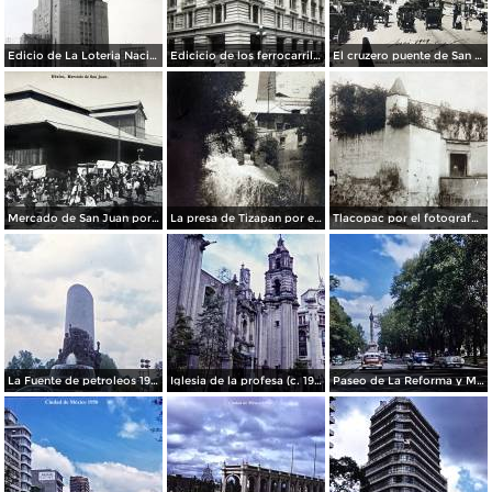
Edicio de La Loteria Nacional Ciudad de México Abril de 1964
Edicicio de los ferrocarriles.
El cruzero puente de San Francisco y Guardiola por el fotografo Felix Miret.
Mercado de San Juan por el fotografo Felix Miret
La presa de Tizapan por el fotografo Fernando Kososky. ( Circulada el 22 de Diembre de 1910 ).
Tlacopac por el fotografo Hugo Brehme.
La Fuente de petroleos 1950.
Iglesia de la profesa (c. 1950)
Paseo de La Reforma y Mto a La Independencia 1950