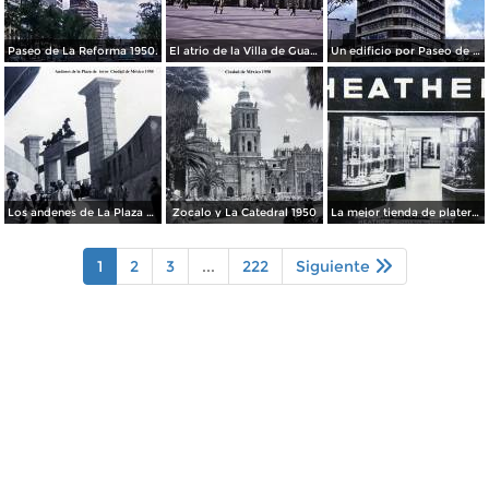
Paseo de La Reforma 1950.
El atrio de la Villa de Guadalupe 1950.
Un edificio por Paseo de La Reforma 1950
Los andenes de La Plaza de toros Ciudad de México 1950
Zocalo y La Catedral 1950
La mejor tienda de plateria.
1
2
3
...
222
Siguiente