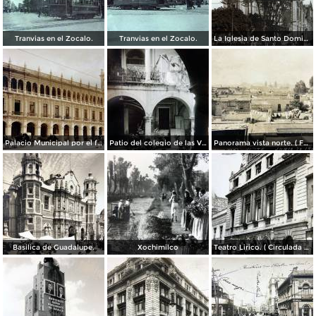
Tranvias en el Zocalo.
Tranvias en el Zocalo.
La Iglesia de Santo Domingo.
Palacio Municipal por el fotografo Hugo Brehme..
Patio del colegio de las Vizcainas por el fotografo Hugo Brehme.
Panorama vista norte. ( Fechada el 20 de Junio de 1905 ).
Basilica de Guadalupe.
Xochimilco
Teatro Lirico. ( Circulada el 1 de Agosto de 1926 ).