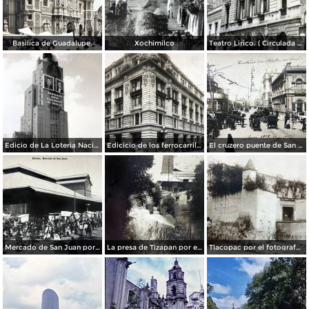
Basilica de Guadalupe.
Xochimilco
Teatro Lirico. ( Circulada el 1 de Agosto de 1926 ).
Edicio de La Loteria Nacional Ciudad de México Abril de 1964
Edicicio de los ferrocarriles.
El cruzero puente de San Francisco y Guardiola por el fotografo Felix Miret.
Mercado de San Juan por el fotografo Felix Miret
La presa de Tizapan por el fotografo Fernando Kososky. ( Circulada el 22 de Diembre de 1910 ).
Tlacopac por el fotografo Hugo Brehme.