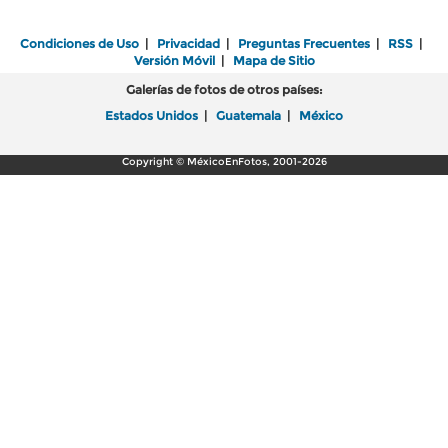
Condiciones de Uso
|
Privacidad
|
Preguntas Frecuentes
|
RSS
|
Versión Móvil
|
Mapa de Sitio
Galerías de fotos de otros países:
Estados Unidos
|
Guatemala
|
México
Copyright © MéxicoEnFotos, 2001-2026