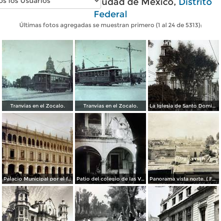
Fotos antiguas de Ciudad de México,
Distrito
Federal
Últimas fotos agregadas se muestran primero (1 al 24 de 5313):
Tranvias en el Zocalo.
Tranvias en el Zocalo.
La Iglesia de Santo Domingo.
Palacio Municipal por el fotografo Hugo Brehme..
Patio del colegio de las Vizcainas por el fotografo Hugo Brehme.
Panorama vista norte. ( Fechada el 20 de Junio de 1905 ).