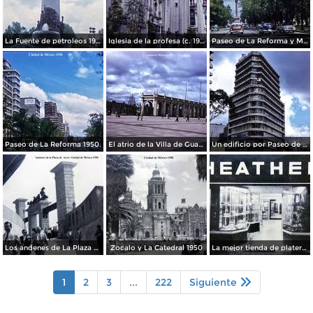
La Fuente de petroleos 1950.
Iglesia de la profesa (c. 1950)
Paseo de La Reforma y Mto a La Independencia 1950
Paseo de La Reforma 1950.
El atrio de la Villa de Guadalupe 1950.
Un edificio por Paseo de La Reforma 1950
Los andenes de La Plaza de toros Ciudad de México 1950
Zocalo y La Catedral 1950
La mejor tienda de plateria.
1
2
3
...
222
Siguiente