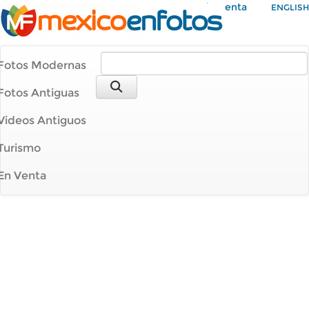
Mi Cuenta
ENGLISH
Fotos Modernas
Fotos Antiguas
Videos Antiguos
Turismo
En Venta