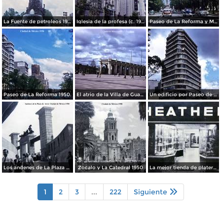
La Fuente de petroleos 1950.
Iglesia de la profesa (c. 1950)
Paseo de La Reforma y Mto a La Independencia 1950
Paseo de La Reforma 1950.
El atrio de la Villa de Guadalupe 1950.
Un edificio por Paseo de La Reforma 1950
Los andenes de La Plaza de toros Ciudad de México 1950
Zocalo y La Catedral 1950
La mejor tienda de plateria.
1
2
3
...
222
Siguiente