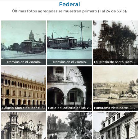
Federal
Últimas fotos agregadas se muestran primero (1 al 24 de 5313):
Tranvias en el Zocalo.
Tranvias en el Zocalo.
La Iglesia de Santo Domingo.
Palacio Municipal por el fotografo Hugo Brehme..
Patio del colegio de las Vizcainas por el fotografo Hugo Brehme.
Panorama vista norte. ( Fechada el 20 de Junio de 1905 ).