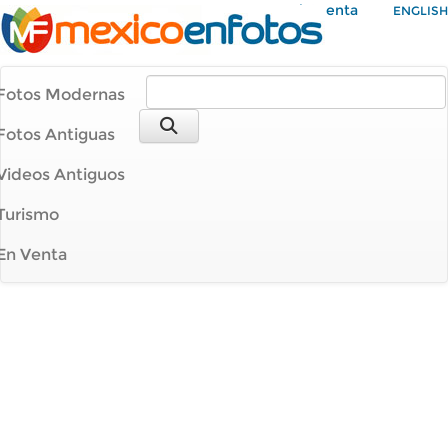
Mi Cuenta
ENGLISH
Fotos Modernas
Fotos Antiguas
Videos Antiguos
Turismo
En Venta