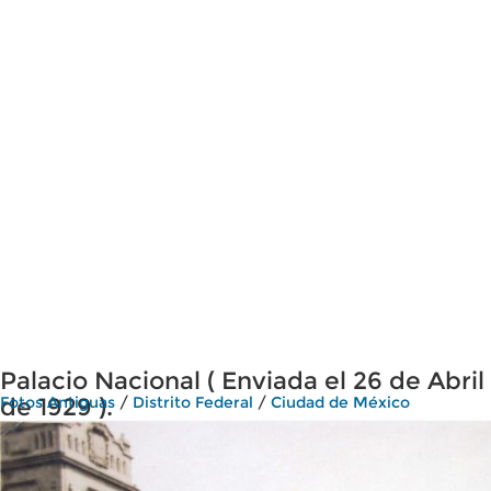
Palacio Nacional ( Enviada el 26 de Abril
de 1929 ).
Fotos Antiguas
/
Distrito Federal
/
Ciudad de México