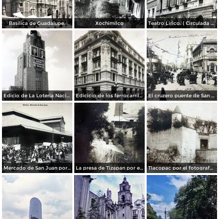
Basilica de Guadalupe.
Xochimilco
Teatro Lirico. ( Circulada el 1 de Agosto de 1926 ).
Edicio de La Loteria Nacional Ciudad de México Abril de 1964
Edicicio de los ferrocarriles.
El cruzero puente de San Francisco y Guardiola por el fotografo Felix Miret.
Mercado de San Juan por el fotografo Felix Miret
La presa de Tizapan por el fotografo Fernando Kososky. ( Circulada el 22 de Diembre de 1910 ).
Tlacopac por el fotografo Hugo Brehme.