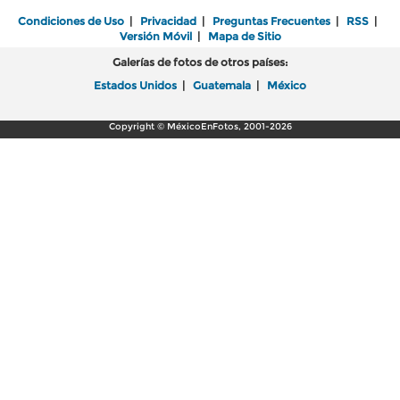
Condiciones de Uso
|
Privacidad
|
Preguntas Frecuentes
|
RSS
|
Versión Móvil
|
Mapa de Sitio
Galerías de fotos de otros países:
Estados Unidos
|
Guatemala
|
México
Copyright © MéxicoEnFotos, 2001-2026