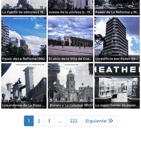
La Fuente de petroleos 1950.
Iglesia de la profesa (c. 1950)
Paseo de La Reforma y Mto a La Independencia 1950
Paseo de La Reforma 1950.
El atrio de la Villa de Guadalupe 1950.
Un edificio por Paseo de La Reforma 1950
Los andenes de La Plaza de toros Ciudad de México 1950
Zocalo y La Catedral 1950
La mejor tienda de plateria.
1
2
3
...
222
Siguiente