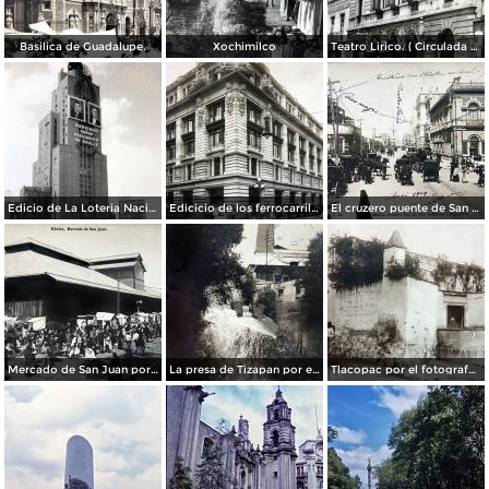
Basilica de Guadalupe.
Xochimilco
Teatro Lirico. ( Circulada el 1 de Agosto de 1926 ).
Edicio de La Loteria Nacional Ciudad de México Abril de 1964
Edicicio de los ferrocarriles.
El cruzero puente de San Francisco y Guardiola por el fotografo Felix Miret.
Mercado de San Juan por el fotografo Felix Miret
La presa de Tizapan por el fotografo Fernando Kososky. ( Circulada el 22 de Diembre de 1910 ).
Tlacopac por el fotografo Hugo Brehme.