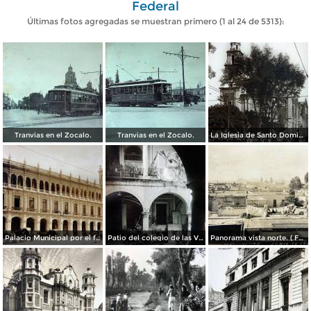
Federal
Últimas fotos agregadas se muestran primero (1 al 24 de 5313):
Tranvias en el Zocalo.
Tranvias en el Zocalo.
La Iglesia de Santo Domingo.
Palacio Municipal por el fotografo Hugo Brehme..
Patio del colegio de las Vizcainas por el fotografo Hugo Brehme.
Panorama vista norte. ( Fechada el 20 de Junio de 1905 ).