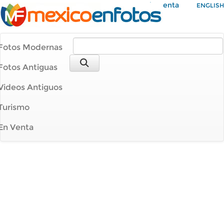
Mi Cuenta
ENGLISH
Fotos Modernas
Fotos Antiguas
Videos Antiguos
Turismo
En Venta