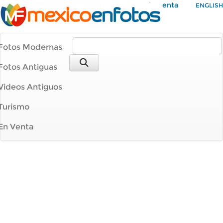
Mi Cuenta
ENGLISH
Fotos Modernas
Fotos Antiguas
Videos Antiguos
Turismo
En Venta