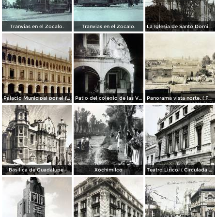
Tranvias en el Zocalo.
Tranvias en el Zocalo.
La Iglesia de Santo Domingo.
Palacio Municipal por el fotografo Hugo Brehme..
Patio del colegio de las Vizcainas por el fotografo Hugo Brehme.
Panorama vista norte. ( Fechada el 20 de Junio de 1905 ).
Basilica de Guadalupe.
Xochimilco
Teatro Lirico. ( Circulada el 1 de Agosto de 1926 ).