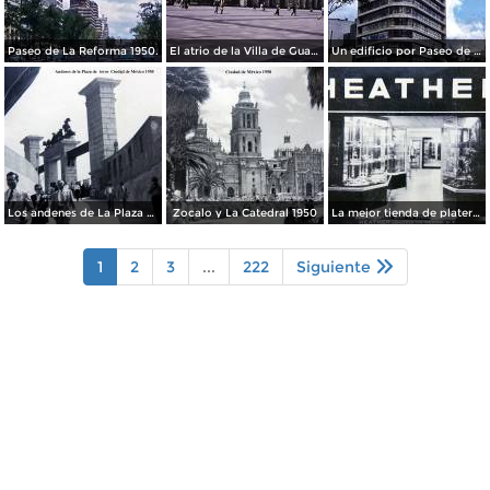
Paseo de La Reforma 1950.
El atrio de la Villa de Guadalupe 1950.
Un edificio por Paseo de La Reforma 1950
Los andenes de La Plaza de toros Ciudad de México 1950
Zocalo y La Catedral 1950
La mejor tienda de plateria.
1
2
3
...
222
Siguiente