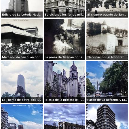
Edicio de La Loteria Nacional Ciudad de México Abril de 1964
Edicicio de los ferrocarriles.
El cruzero puente de San Francisco y Guardiola por el fotografo Felix Miret.
Mercado de San Juan por el fotografo Felix Miret
La presa de Tizapan por el fotografo Fernando Kososky. ( Circulada el 22 de Diembre de 1910 ).
Tlacopac por el fotografo Hugo Brehme.
La Fuente de petroleos 1950.
Iglesia de la profesa (c. 1950)
Paseo de La Reforma y Mto a La Independencia 1950