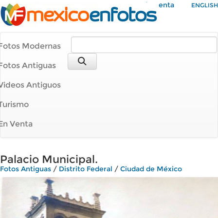
Mi Cuenta
ENGLISH
Fotos Modernas
Fotos Antiguas
Videos Antiguos
Turismo
En Venta
Palacio Municipal.
Fotos Antiguas
/
Distrito Federal
/
Ciudad de México