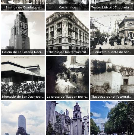
Basilica de Guadalupe.
Xochimilco
Teatro Lirico. ( Circulada el 1 de Agosto de 1926 ).
Edicio de La Loteria Nacional Ciudad de México Abril de 1964
Edicicio de los ferrocarriles.
El cruzero puente de San Francisco y Guardiola por el fotografo Felix Miret.
Mercado de San Juan por el fotografo Felix Miret
La presa de Tizapan por el fotografo Fernando Kososky. ( Circulada el 22 de Diembre de 1910 ).
Tlacopac por el fotografo Hugo Brehme.