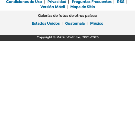
Condiciones de Uso
|
Privacidad
|
Preguntas Frecuentes
|
RSS
|
Versión Móvil
|
Mapa de Sitio
Galerías de fotos de otros países:
Estados Unidos
|
Guatemala
|
México
Copyright © MéxicoEnFotos, 2001-2026