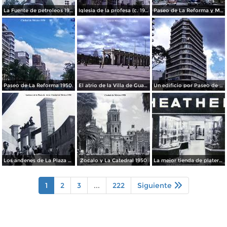
La Fuente de petroleos 1950.
Iglesia de la profesa (c. 1950)
Paseo de La Reforma y Mto a La Independencia 1950
Paseo de La Reforma 1950.
El atrio de la Villa de Guadalupe 1950.
Un edificio por Paseo de La Reforma 1950
Los andenes de La Plaza de toros Ciudad de México 1950
Zocalo y La Catedral 1950
La mejor tienda de plateria.
1
2
3
...
222
Siguiente