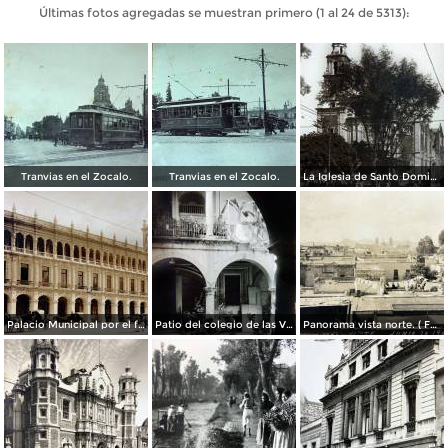
Últimas fotos agregadas se muestran primero (1 al 24 de 5313):
Tranvias en el Zocalo.
Tranvias en el Zocalo.
La Iglesia de Santo Domingo.
Palacio Municipal por el fotografo Hugo Brehme..
Patio del colegio de las Vizcainas por el fotografo Hugo Brehme.
Panorama vista norte. ( Fechada el 20 de Junio de 1905 ).