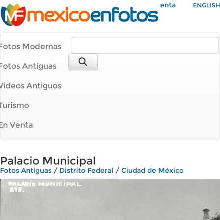
Mi Cuenta
ENGLISH
Fotos Modernas
Fotos Antiguas
Videos Antiguos
Turismo
En Venta
Palacio Municipal
Fotos Antiguas
/
Distrito Federal
/
Ciudad de México