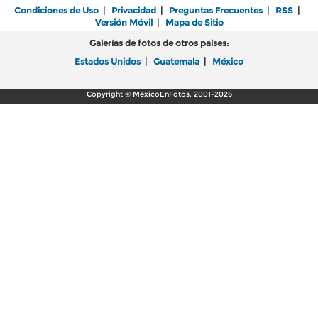
Condiciones de Uso
|
Privacidad
|
Preguntas Frecuentes
|
RSS
|
Versión Móvil
|
Mapa de Sitio
Galerías de fotos de otros países:
Estados Unidos
|
Guatemala
|
México
Copyright © MéxicoEnFotos, 2001-2026