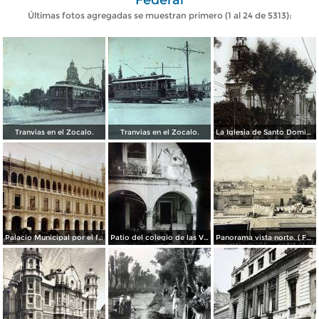
Últimas fotos agregadas se muestran primero (1 al 24 de 5313):
Tranvias en el Zocalo.
Tranvias en el Zocalo.
La Iglesia de Santo Domingo.
Palacio Municipal por el fotografo Hugo Brehme..
Patio del colegio de las Vizcainas por el fotografo Hugo Brehme.
Panorama vista norte. ( Fechada el 20 de Junio de 1905 ).