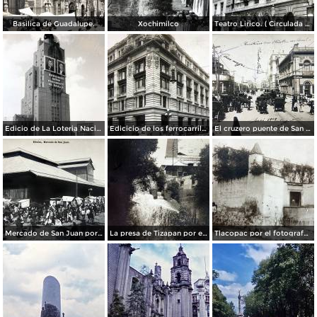
Basilica de Guadalupe.
Xochimilco
Teatro Lirico. ( Circulada el 1 de Agosto de 1926 ).
Edicio de La Loteria Nacional Ciudad de México Abril de 1964
Edicicio de los ferrocarriles.
El cruzero puente de San Francisco y Guardiola por el fotografo Felix Miret.
Mercado de San Juan por el fotografo Felix Miret
La presa de Tizapan por el fotografo Fernando Kososky. ( Circulada el 22 de Diembre de 1910 ).
Tlacopac por el fotografo Hugo Brehme.