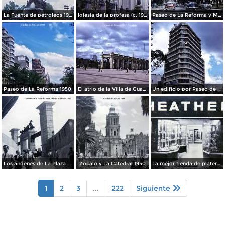
La Fuente de petroleos 1950.
Iglesia de la profesa (c. 1950)
Paseo de La Reforma y Mto a La Independencia 1950
Paseo de La Reforma 1950.
El atrio de la Villa de Guadalupe 1950.
Un edificio por Paseo de La Reforma 1950
Los andenes de La Plaza de toros Ciudad de México 1950
Zocalo y La Catedral 1950
La mejor tienda de plateria.
1
2
3
...
222
Siguiente