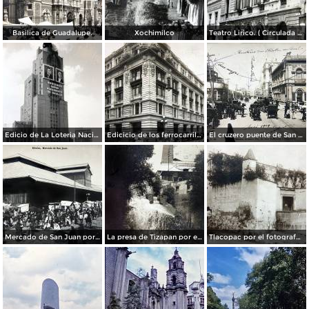
Basilica de Guadalupe.
Xochimilco
Teatro Lirico. ( Circulada el 1 de Agosto de 1926 ).
Edicio de La Loteria Nacional Ciudad de México Abril de 1964
Edicicio de los ferrocarriles.
El cruzero puente de San Francisco y Guardiola por el fotografo Felix Miret.
Mercado de San Juan por el fotografo Felix Miret
La presa de Tizapan por el fotografo Fernando Kososky. ( Circulada el 22 de Diembre de 1910 ).
Tlacopac por el fotografo Hugo Brehme.