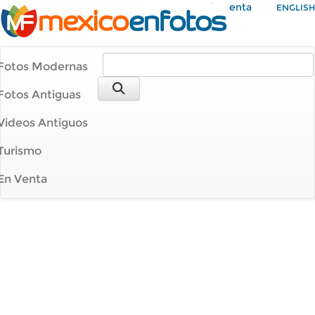
Mi Cuenta
ENGLISH
Fotos Modernas
Fotos Antiguas
Videos Antiguos
Turismo
En Venta