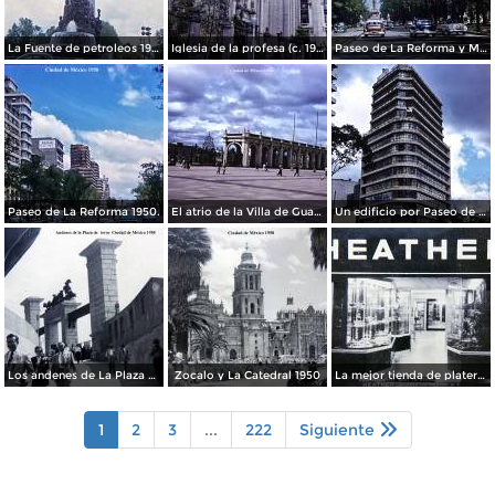
La Fuente de petroleos 1950.
Iglesia de la profesa (c. 1950)
Paseo de La Reforma y Mto a La Independencia 1950
Paseo de La Reforma 1950.
El atrio de la Villa de Guadalupe 1950.
Un edificio por Paseo de La Reforma 1950
Los andenes de La Plaza de toros Ciudad de México 1950
Zocalo y La Catedral 1950
La mejor tienda de plateria.
1
2
3
...
222
Siguiente