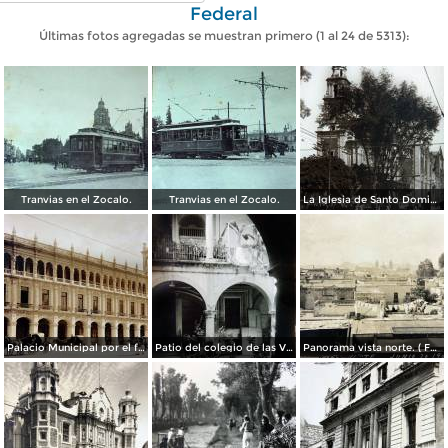
Federal
Últimas fotos agregadas se muestran primero (1 al 24 de 5313):
Tranvias en el Zocalo.
Tranvias en el Zocalo.
La Iglesia de Santo Domingo.
Palacio Municipal por el fotografo Hugo Brehme..
Patio del colegio de las Vizcainas por el fotografo Hugo Brehme.
Panorama vista norte. ( Fechada el 20 de Junio de 1905 ).