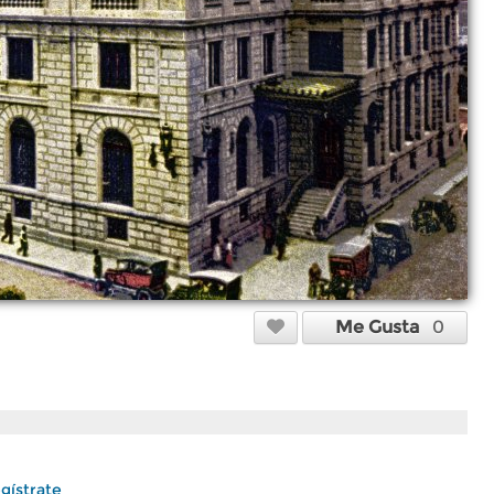
Me Gusta
0
gístrate