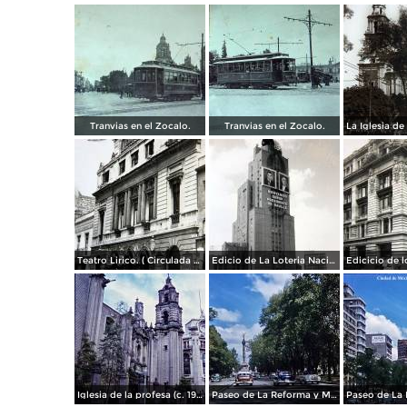
Tranvias en el Zocalo.
Tranvias en el Zocalo.
Teatro Lirico. ( Circulada el 1 de Agosto de 1926 ).
Edicio de La Loteria Nacional Ciudad de México Abril de 1964
Iglesia de la profesa (c. 1950)
Paseo de La Reforma y Mto a La Independencia 1950
Paseo de La 