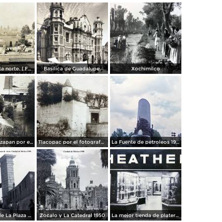
Panorama vista norte. ( Fechada el 20 de Junio de 1905 ).
Basilica de Guadalupe.
Xochimilco
La presa de Tizapan por el fotografo Fernando Kososky. ( Circulada el 22 de Diembre de 1910 ).
Tlacopac por el fotografo Hugo Brehme.
La Fuente de petroleos 1950.
Los andenes de La Plaza de toros Ciudad de México 1950
Zocalo y La Catedral 1950
La mejor tienda de plateria.