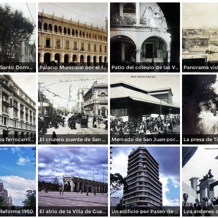
La Iglesia de Santo Domingo.
Palacio Municipal por el fotografo Hugo Brehme..
Patio del colegio de las Vizcainas por el fotografo Hugo Brehme.
Edicicio de los ferrocarriles.
El cruzero puente de San Francisco y Guardiola por el fotografo Felix Miret.
Mercado de San Juan por el fotografo Felix Miret
Reforma 1950.
El atrio de la Villa de Guadalupe 1950.
Un edificio por Paseo de La Reforma 1950