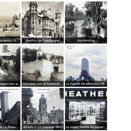
Panorama vista norte. ( Fechada el 20 de Junio de 1905 ).
Basilica de Guadalupe.
Xochimilco
La presa de Tizapan por el fotografo Fernando Kososky. ( Circulada el 22 de Diembre de 1910 ).
Tlacopac por el fotografo Hugo Brehme.
La Fuente de petroleos 1950.
Los andenes de La Plaza de toros Ciudad de México 1950
Zocalo y La Catedral 1950
La mejor tienda de plateria.