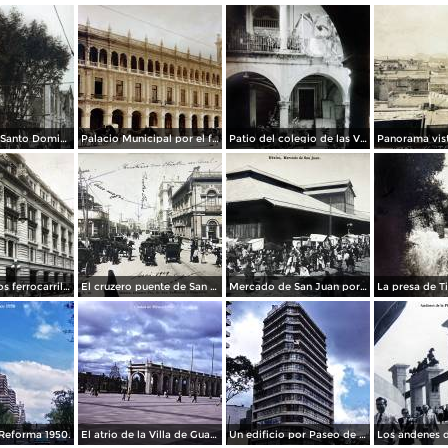
La Iglesia de Santo Domingo.
Palacio Municipal por el fotografo Hugo Brehme..
Patio del colegio de las Vizcainas por el fotografo Hugo Brehme.
Edicicio de los ferrocarriles.
El cruzero puente de San Francisco y Guardiola por el fotografo Felix Miret.
Mercado de San Juan por el fotografo Felix Miret
Reforma 1950.
El atrio de la Villa de Guadalupe 1950.
Un edificio por Paseo de La Reforma 1950