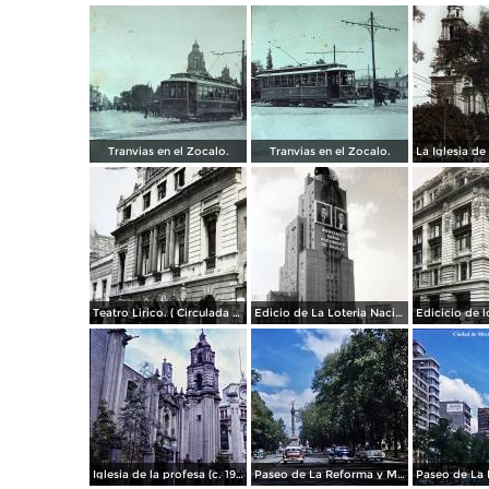
Tranvias en el Zocalo.
Tranvias en el Zocalo.
Teatro Lirico. ( Circulada el 1 de Agosto de 1926 ).
Edicio de La Loteria Nacional Ciudad de México Abril de 1964
Iglesia de la profesa (c. 1950)
Paseo de La Reforma y Mto a La Independencia 1950
Paseo de La 