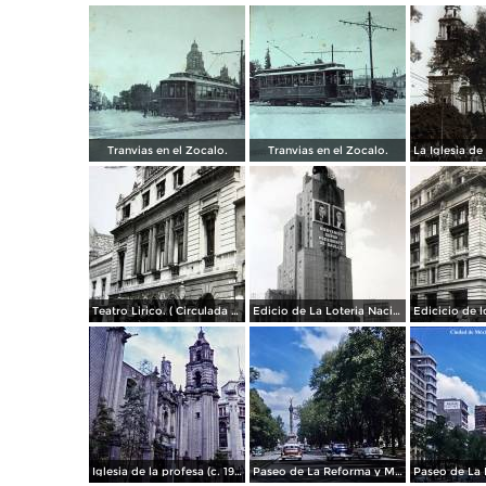
Tranvias en el Zocalo.
Tranvias en el Zocalo.
Teatro Lirico. ( Circulada el 1 de Agosto de 1926 ).
Edicio de La Loteria Nacional Ciudad de México Abril de 1964
Iglesia de la profesa (c. 1950)
Paseo de La Reforma y Mto a La Independencia 1950
Paseo de La 