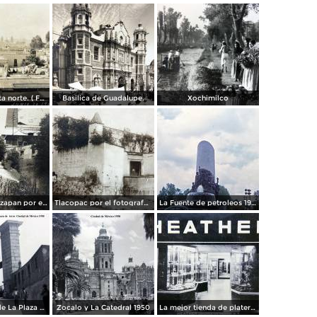
Panorama vista norte. ( Fechada el 20 de Junio de 1905 ).
Basilica de Guadalupe.
Xochimilco
La presa de Tizapan por el fotografo Fernando Kososky. ( Circulada el 22 de Diembre de 1910 ).
Tlacopac por el fotografo Hugo Brehme.
La Fuente de petroleos 1950.
Los andenes de La Plaza de toros Ciudad de México 1950
Zocalo y La Catedral 1950
La mejor tienda de plateria.