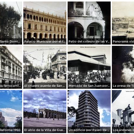
La Iglesia de Santo Domingo.
Palacio Municipal por el fotografo Hugo Brehme..
Patio del colegio de las Vizcainas por el fotografo Hugo Brehme.
Edicicio de los ferrocarriles.
El cruzero puente de San Francisco y Guardiola por el fotografo Felix Miret.
Mercado de San Juan por el fotografo Felix Miret
Reforma 1950.
El atrio de la Villa de Guadalupe 1950.
Un edificio por Paseo de La Reforma 1950