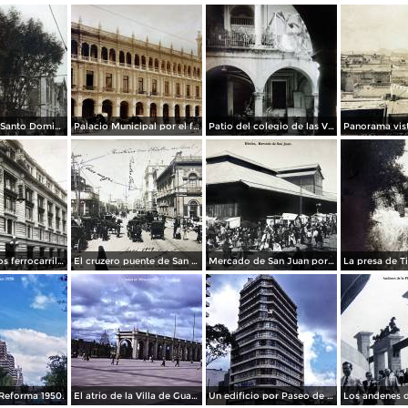
La Iglesia de Santo Domingo.
Palacio Municipal por el fotografo Hugo Brehme..
Patio del colegio de las Vizcainas por el fotografo Hugo Brehme.
Edicicio de los ferrocarriles.
El cruzero puente de San Francisco y Guardiola por el fotografo Felix Miret.
Mercado de San Juan por el fotografo Felix Miret
Reforma 1950.
El atrio de la Villa de Guadalupe 1950.
Un edificio por Paseo de La Reforma 1950