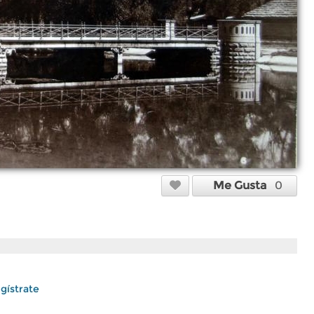
Me Gusta
0
gístrate