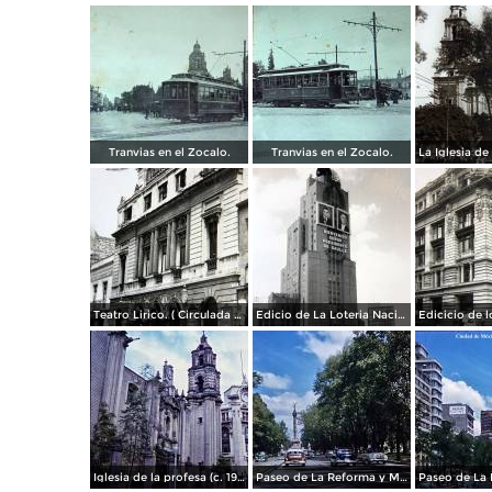
Tranvias en el Zocalo.
Tranvias en el Zocalo.
Teatro Lirico. ( Circulada el 1 de Agosto de 1926 ).
Edicio de La Loteria Nacional Ciudad de México Abril de 1964
Iglesia de la profesa (c. 1950)
Paseo de La Reforma y Mto a La Independencia 1950
Paseo de La 