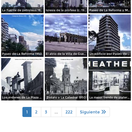
La Fuente de petroleos 1950.
Iglesia de la profesa (c. 1950)
Paseo de La Reforma y Mto a La Independencia 1950
Paseo de La Reforma 1950.
El atrio de la Villa de Guadalupe 1950.
Un edificio por Paseo de La Reforma 1950
Los andenes de La Plaza de toros Ciudad de México 1950
Zocalo y La Catedral 1950
La mejor tienda de plateria.
1
2
3
...
222
Siguiente