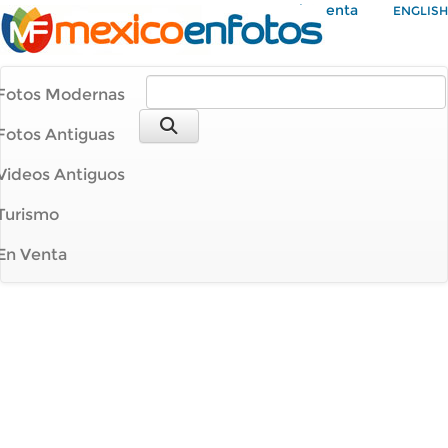
Mi Cuenta
ENGLISH
Fotos Modernas
Fotos Antiguas
Videos Antiguos
Turismo
En Venta