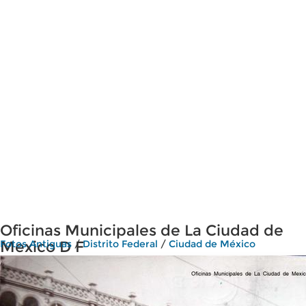
Oficinas Municipales de La Ciudad de
Mexico D F
Fotos Antiguas
/
Distrito Federal
/
Ciudad de México