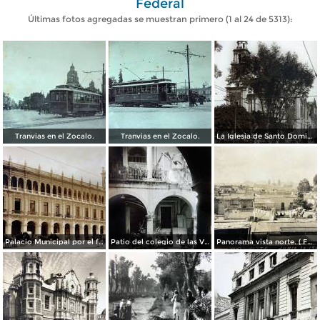
Federal
Últimas fotos agregadas se muestran primero (1 al 24 de 5313):
Tranvias en el Zocalo.
Tranvias en el Zocalo.
La Iglesia de Santo Domingo.
Palacio Municipal por el fotografo Hugo Brehme..
Patio del colegio de las Vizcainas por el fotografo Hugo Brehme.
Panorama vista norte. ( Fechada el 20 de Junio de 1905 ).