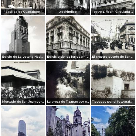
Basilica de Guadalupe.
Xochimilco
Teatro Lirico. ( Circulada el 1 de Agosto de 1926 ).
Edicio de La Loteria Nacional Ciudad de México Abril de 1964
Edicicio de los ferrocarriles.
El cruzero puente de San Francisco y Guardiola por el fotografo Felix Miret.
Mercado de San Juan por el fotografo Felix Miret
La presa de Tizapan por el fotografo Fernando Kososky. ( Circulada el 22 de Diembre de 1910 ).
Tlacopac por el fotografo Hugo Brehme.