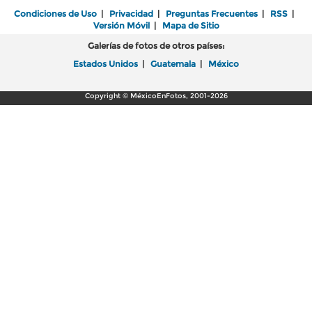
Condiciones de Uso
|
Privacidad
|
Preguntas Frecuentes
|
RSS
|
Versión Móvil
|
Mapa de Sitio
Galerías de fotos de otros países:
Estados Unidos
|
Guatemala
|
México
Copyright © MéxicoEnFotos, 2001-2026