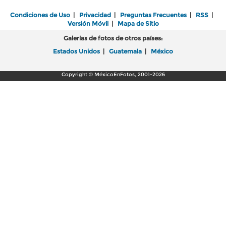
Condiciones de Uso
|
Privacidad
|
Preguntas Frecuentes
|
RSS
|
Versión Móvil
|
Mapa de Sitio
Galerías de fotos de otros países:
Estados Unidos
|
Guatemala
|
México
Copyright © MéxicoEnFotos, 2001-2026