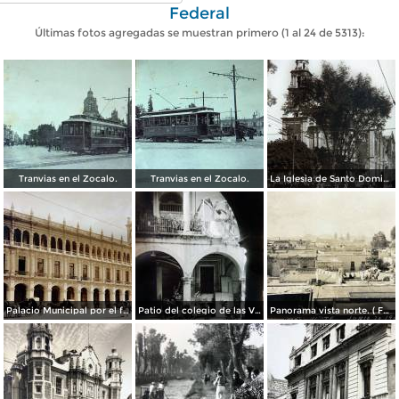
Federal
Últimas fotos agregadas se muestran primero (1 al 24 de 5313):
Tranvias en el Zocalo.
Tranvias en el Zocalo.
La Iglesia de Santo Domingo.
Palacio Municipal por el fotografo Hugo Brehme..
Patio del colegio de las Vizcainas por el fotografo Hugo Brehme.
Panorama vista norte. ( Fechada el 20 de Junio de 1905 ).