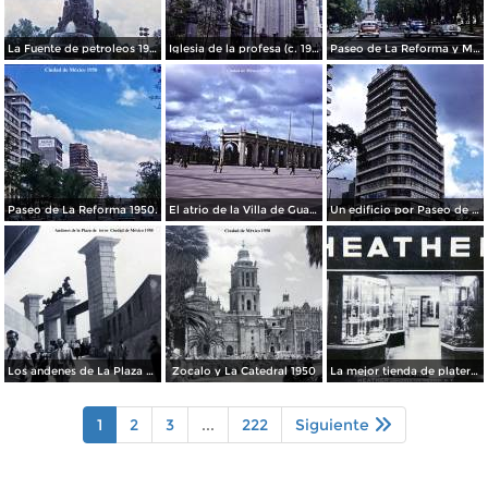
La Fuente de petroleos 1950.
Iglesia de la profesa (c. 1950)
Paseo de La Reforma y Mto a La Independencia 1950
Paseo de La Reforma 1950.
El atrio de la Villa de Guadalupe 1950.
Un edificio por Paseo de La Reforma 1950
Los andenes de La Plaza de toros Ciudad de México 1950
Zocalo y La Catedral 1950
La mejor tienda de plateria.
1
2
3
...
222
Siguiente