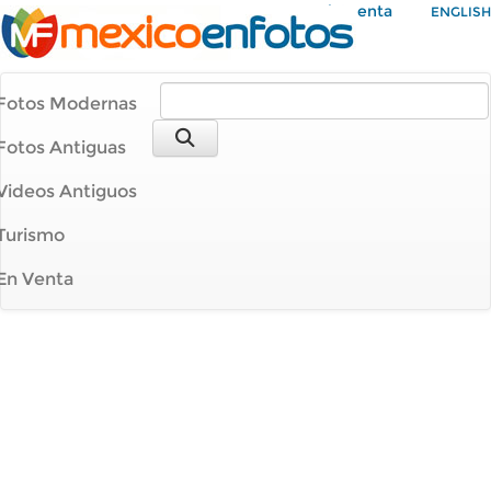
Mi Cuenta
ENGLISH
Fotos Modernas
Fotos Antiguas
Videos Antiguos
Turismo
En Venta