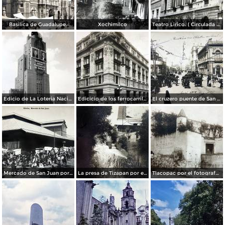
Basilica de Guadalupe.
Xochimilco
Teatro Lirico. ( Circulada el 1 de Agosto de 1926 ).
Edicio de La Loteria Nacional Ciudad de México Abril de 1964
Edicicio de los ferrocarriles.
El cruzero puente de San Francisco y Guardiola por el fotografo Felix Miret.
Mercado de San Juan por el fotografo Felix Miret
La presa de Tizapan por el fotografo Fernando Kososky. ( Circulada el 22 de Diembre de 1910 ).
Tlacopac por el fotografo Hugo Brehme.