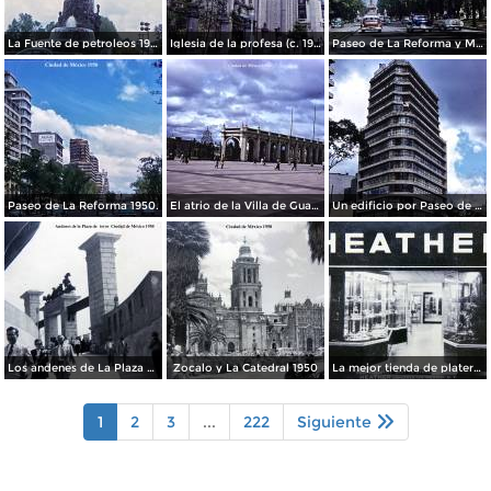
La Fuente de petroleos 1950.
Iglesia de la profesa (c. 1950)
Paseo de La Reforma y Mto a La Independencia 1950
Paseo de La Reforma 1950.
El atrio de la Villa de Guadalupe 1950.
Un edificio por Paseo de La Reforma 1950
Los andenes de La Plaza de toros Ciudad de México 1950
Zocalo y La Catedral 1950
La mejor tienda de plateria.
1
2
3
...
222
Siguiente