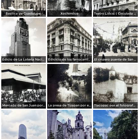
Basilica de Guadalupe.
Xochimilco
Teatro Lirico. ( Circulada el 1 de Agosto de 1926 ).
Edicio de La Loteria Nacional Ciudad de México Abril de 1964
Edicicio de los ferrocarriles.
El cruzero puente de San Francisco y Guardiola por el fotografo Felix Miret.
Mercado de San Juan por el fotografo Felix Miret
La presa de Tizapan por el fotografo Fernando Kososky. ( Circulada el 22 de Diembre de 1910 ).
Tlacopac por el fotografo Hugo Brehme.