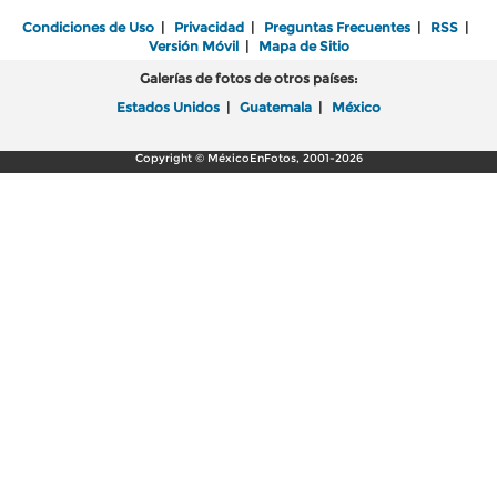
Condiciones de Uso
|
Privacidad
|
Preguntas Frecuentes
|
RSS
|
Versión Móvil
|
Mapa de Sitio
Galerías de fotos de otros países:
Estados Unidos
|
Guatemala
|
México
Copyright © MéxicoEnFotos, 2001-2026