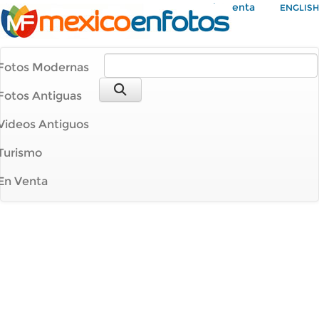
Mi Cuenta
ENGLISH
Fotos Modernas
Fotos Antiguas
Videos Antiguos
Turismo
En Venta