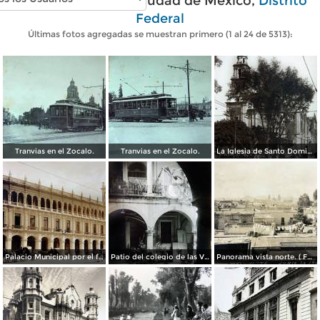
Fotos antiguas de Ciudad de México,
Distrito
Federal
Últimas fotos agregadas se muestran primero (1 al 24 de 5313):
Tranvias en el Zocalo.
Tranvias en el Zocalo.
La Iglesia de Santo Domingo.
Palacio Municipal por el fotografo Hugo Brehme..
Patio del colegio de las Vizcainas por el fotografo Hugo Brehme.
Panorama vista norte. ( Fechada el 20 de Junio de 1905 ).