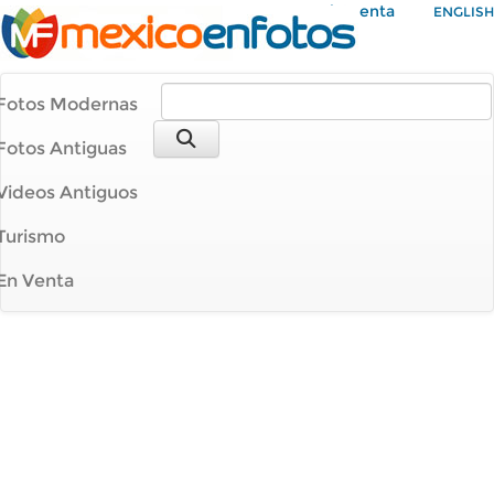
Mi Cuenta
ENGLISH
Fotos Modernas
Fotos Antiguas
Videos Antiguos
Turismo
En Venta