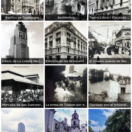
Basilica de Guadalupe.
Xochimilco
Teatro Lirico. ( Circulada el 1 de Agosto de 1926 ).
Edicio de La Loteria Nacional Ciudad de México Abril de 1964
Edicicio de los ferrocarriles.
El cruzero puente de San Francisco y Guardiola por el fotografo Felix Miret.
Mercado de San Juan por el fotografo Felix Miret
La presa de Tizapan por el fotografo Fernando Kososky. ( Circulada el 22 de Diembre de 1910 ).
Tlacopac por el fotografo Hugo Brehme.