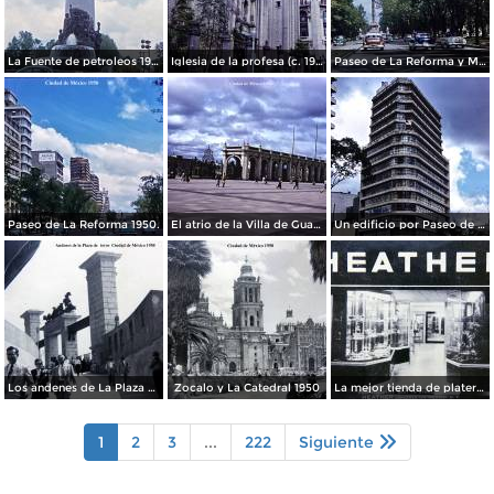
La Fuente de petroleos 1950.
Iglesia de la profesa (c. 1950)
Paseo de La Reforma y Mto a La Independencia 1950
Paseo de La Reforma 1950.
El atrio de la Villa de Guadalupe 1950.
Un edificio por Paseo de La Reforma 1950
Los andenes de La Plaza de toros Ciudad de México 1950
Zocalo y La Catedral 1950
La mejor tienda de plateria.
1
2
3
...
222
Siguiente