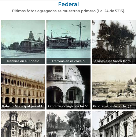
Federal
Últimas fotos agregadas se muestran primero (1 al 24 de 5313):
Tranvias en el Zocalo.
Tranvias en el Zocalo.
La Iglesia de Santo Domingo.
Palacio Municipal por el fotografo Hugo Brehme..
Patio del colegio de las Vizcainas por el fotografo Hugo Brehme.
Panorama vista norte. ( Fechada el 20 de Junio de 1905 ).