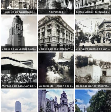
Basilica de Guadalupe.
Xochimilco
Teatro Lirico. ( Circulada el 1 de Agosto de 1926 ).
Edicio de La Loteria Nacional Ciudad de México Abril de 1964
Edicicio de los ferrocarriles.
El cruzero puente de San Francisco y Guardiola por el fotografo Felix Miret.
Mercado de San Juan por el fotografo Felix Miret
La presa de Tizapan por el fotografo Fernando Kososky. ( Circulada el 22 de Diembre de 1910 ).
Tlacopac por el fotografo Hugo Brehme.