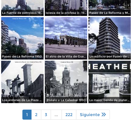
La Fuente de petroleos 1950.
Iglesia de la profesa (c. 1950)
Paseo de La Reforma y Mto a La Independencia 1950
Paseo de La Reforma 1950.
El atrio de la Villa de Guadalupe 1950.
Un edificio por Paseo de La Reforma 1950
Los andenes de La Plaza de toros Ciudad de México 1950
Zocalo y La Catedral 1950
La mejor tienda de plateria.
1
2
3
...
222
Siguiente