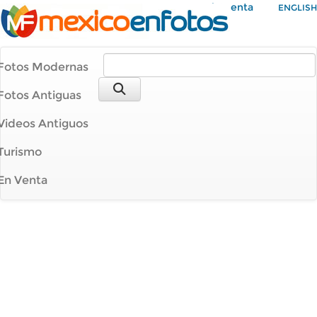
Mi Cuenta
ENGLISH
Fotos Modernas
Fotos Antiguas
Videos Antiguos
Turismo
En Venta