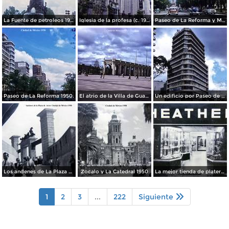
La Fuente de petroleos 1950.
Iglesia de la profesa (c. 1950)
Paseo de La Reforma y Mto a La Independencia 1950
Paseo de La Reforma 1950.
El atrio de la Villa de Guadalupe 1950.
Un edificio por Paseo de La Reforma 1950
Los andenes de La Plaza de toros Ciudad de México 1950
Zocalo y La Catedral 1950
La mejor tienda de plateria.
1
2
3
...
222
Siguiente