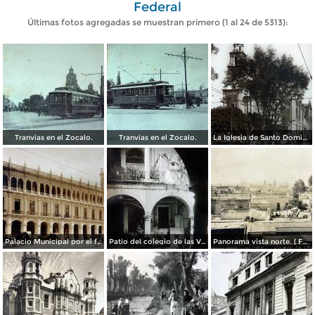
Federal
Últimas fotos agregadas se muestran primero (1 al 24 de 5313):
Tranvias en el Zocalo.
Tranvias en el Zocalo.
La Iglesia de Santo Domingo.
Palacio Municipal por el fotografo Hugo Brehme..
Patio del colegio de las Vizcainas por el fotografo Hugo Brehme.
Panorama vista norte. ( Fechada el 20 de Junio de 1905 ).