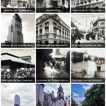
Basilica de Guadalupe.
Xochimilco
Teatro Lirico. ( Circulada el 1 de Agosto de 1926 ).
Edicio de La Loteria Nacional Ciudad de México Abril de 1964
Edicicio de los ferrocarriles.
El cruzero puente de San Francisco y Guardiola por el fotografo Felix Miret.
Mercado de San Juan por el fotografo Felix Miret
La presa de Tizapan por el fotografo Fernando Kososky. ( Circulada el 22 de Diembre de 1910 ).
Tlacopac por el fotografo Hugo Brehme.