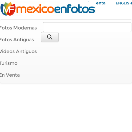
Mi Cuenta
ENGLISH
Fotos Modernas
Fotos Antiguas
Videos Antiguos
Turismo
En Venta