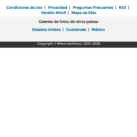
Condiciones de Uso
|
Privacidad
|
Preguntas Frecuentes
|
RSS
|
Versión Móvil
|
Mapa de Sitio
Galerías de fotos de otros países:
Estados Unidos
|
Guatemala
|
México
Copyright © MéxicoEnFotos, 2001-2026