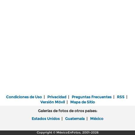
Condiciones de Uso
|
Privacidad
|
Preguntas Frecuentes
|
RSS
|
Versión Móvil
|
Mapa de Sitio
Galerías de fotos de otros países:
Estados Unidos
|
Guatemala
|
México
Copyright © MéxicoEnFotos, 2001-2026