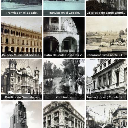
Tranvias en el Zocalo.
Tranvias en el Zocalo.
La Iglesia de Santo Domingo.
Palacio Municipal por el fotografo Hugo Brehme..
Patio del colegio de las Vizcainas por el fotografo Hugo Brehme.
Panorama vista norte. ( Fechada el 20 de Junio de 1905 ).
Basilica de Guadalupe.
Xochimilco
Teatro Lirico. ( Circulada el 1 de Agosto de 1926 ).