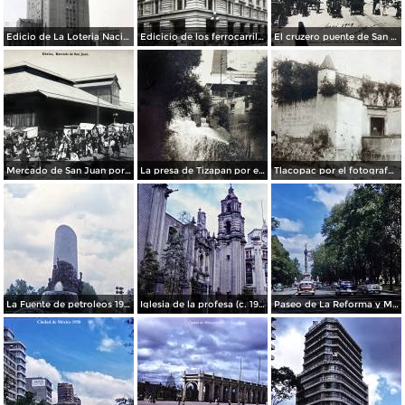
Edicio de La Loteria Nacional Ciudad de México Abril de 1964
Edicicio de los ferrocarriles.
El cruzero puente de San Francisco y Guardiola por el fotografo Felix Miret.
Mercado de San Juan por el fotografo Felix Miret
La presa de Tizapan por el fotografo Fernando Kososky. ( Circulada el 22 de Diembre de 1910 ).
Tlacopac por el fotografo Hugo Brehme.
La Fuente de petroleos 1950.
Iglesia de la profesa (c. 1950)
Paseo de La Reforma y Mto a La Independencia 1950