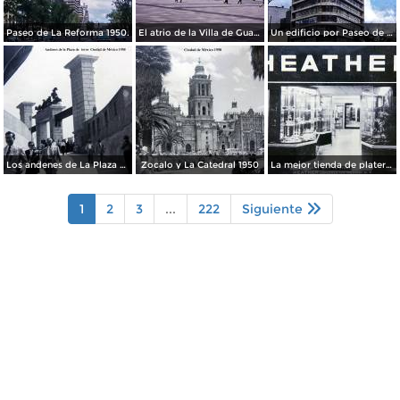
Paseo de La Reforma 1950.
El atrio de la Villa de Guadalupe 1950.
Un edificio por Paseo de La Reforma 1950
Los andenes de La Plaza de toros Ciudad de México 1950
Zocalo y La Catedral 1950
La mejor tienda de plateria.
1
2
3
...
222
Siguiente