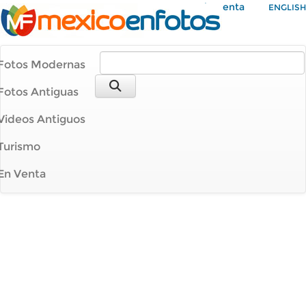
Mi Cuenta
ENGLISH
Fotos Modernas
Fotos Antiguas
Videos Antiguos
Turismo
En Venta