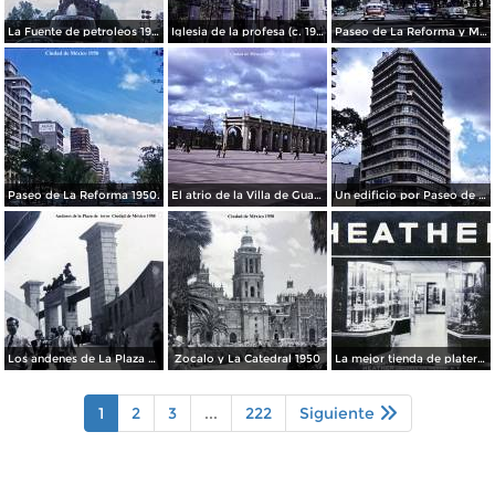
La Fuente de petroleos 1950.
Iglesia de la profesa (c. 1950)
Paseo de La Reforma y Mto a La Independencia 1950
Paseo de La Reforma 1950.
El atrio de la Villa de Guadalupe 1950.
Un edificio por Paseo de La Reforma 1950
Los andenes de La Plaza de toros Ciudad de México 1950
Zocalo y La Catedral 1950
La mejor tienda de plateria.
1
2
3
...
222
Siguiente