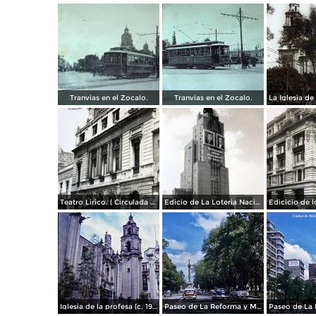
Tranvias en el Zocalo.
Tranvias en el Zocalo.
Teatro Lirico. ( Circulada el 1 de Agosto de 1926 ).
Edicio de La Loteria Nacional Ciudad de México Abril de 1964
Iglesia de la profesa (c. 1950)
Paseo de La Reforma y Mto a La Independencia 1950
Paseo de La 