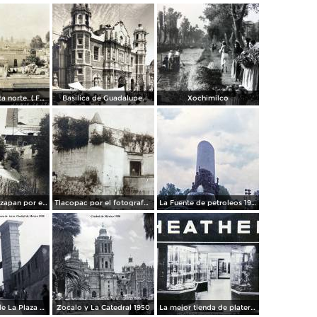
Panorama vista norte. ( Fechada el 20 de Junio de 1905 ).
Basilica de Guadalupe.
Xochimilco
La presa de Tizapan por el fotografo Fernando Kososky. ( Circulada el 22 de Diembre de 1910 ).
Tlacopac por el fotografo Hugo Brehme.
La Fuente de petroleos 1950.
Los andenes de La Plaza de toros Ciudad de México 1950
Zocalo y La Catedral 1950
La mejor tienda de plateria.