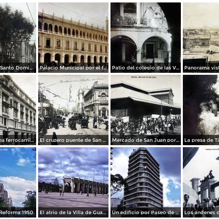
La Iglesia de Santo Domingo.
Palacio Municipal por el fotografo Hugo Brehme..
Patio del colegio de las Vizcainas por el fotografo Hugo Brehme.
Edicicio de los ferrocarriles.
El cruzero puente de San Francisco y Guardiola por el fotografo Felix Miret.
Mercado de San Juan por el fotografo Felix Miret
Reforma 1950.
El atrio de la Villa de Guadalupe 1950.
Un edificio por Paseo de La Reforma 1950