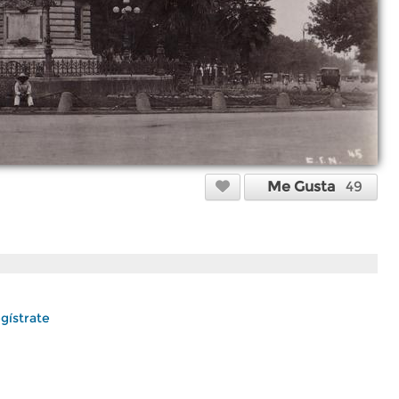
Me Gusta
49
gístrate