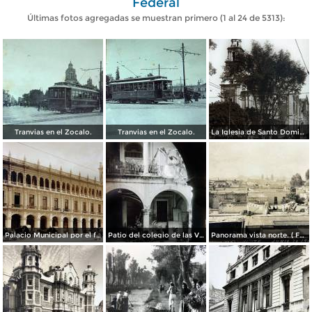
Federal
Últimas fotos agregadas se muestran primero (1 al 24 de 5313):
Tranvias en el Zocalo.
Tranvias en el Zocalo.
La Iglesia de Santo Domingo.
Palacio Municipal por el fotografo Hugo Brehme..
Patio del colegio de las Vizcainas por el fotografo Hugo Brehme.
Panorama vista norte. ( Fechada el 20 de Junio de 1905 ).