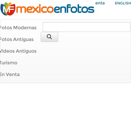
Mi Cuenta
ENGLISH
Fotos Modernas
Fotos Antiguas
Videos Antiguos
Turismo
En Venta