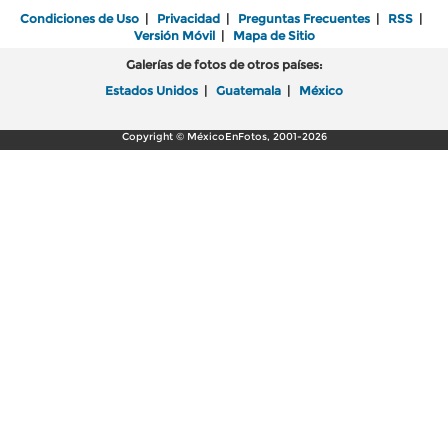
Condiciones de Uso
|
Privacidad
|
Preguntas Frecuentes
|
RSS
|
Versión Móvil
|
Mapa de Sitio
Galerías de fotos de otros países:
Estados Unidos
|
Guatemala
|
México
Copyright © MéxicoEnFotos, 2001-2026