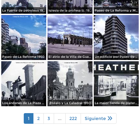
La Fuente de petroleos 1950.
Iglesia de la profesa (c. 1950)
Paseo de La Reforma y Mto a La Independencia 1950
Paseo de La Reforma 1950.
El atrio de la Villa de Guadalupe 1950.
Un edificio por Paseo de La Reforma 1950
Los andenes de La Plaza de toros Ciudad de México 1950
Zocalo y La Catedral 1950
La mejor tienda de plateria.
1
2
3
...
222
Siguiente