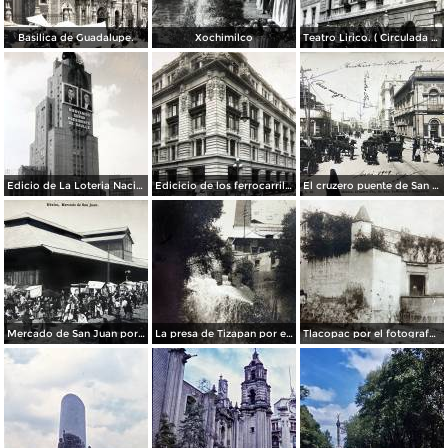
Basilica de Guadalupe.
Xochimilco
Teatro Lirico. ( Circulada el 1 de Agosto de 1926 ).
Edicio de La Loteria Nacional Ciudad de México Abril de 1964
Edicicio de los ferrocarriles.
El cruzero puente de San Francisco y Guardiola por el fotografo Felix Miret.
Mercado de San Juan por el fotografo Felix Miret
La presa de Tizapan por el fotografo Fernando Kososky. ( Circulada el 22 de Diembre de 1910 ).
Tlacopac por el fotografo Hugo Brehme.