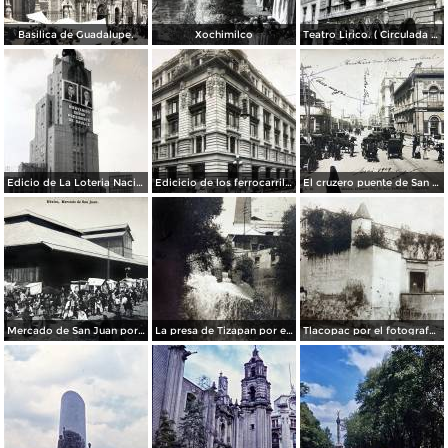
Basilica de Guadalupe.
Xochimilco
Teatro Lirico. ( Circulada el 1 de Agosto de 1926 ).
Edicio de La Loteria Nacional Ciudad de México Abril de 1964
Edicicio de los ferrocarriles.
El cruzero puente de San Francisco y Guardiola por el fotografo Felix Miret.
Mercado de San Juan por el fotografo Felix Miret
La presa de Tizapan por el fotografo Fernando Kososky. ( Circulada el 22 de Diembre de 1910 ).
Tlacopac por el fotografo Hugo Brehme.