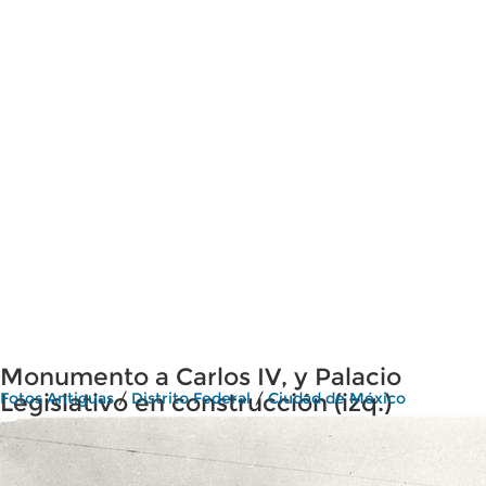
Monumento a Carlos IV, y Palacio
Legislativo en construcción (izq.)
Fotos Antiguas
/
Distrito Federal
/
Ciudad de México