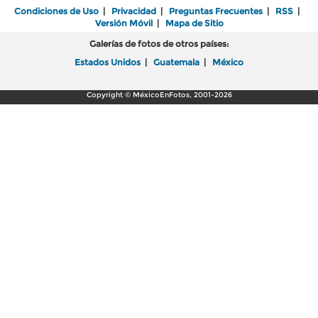
Condiciones de Uso
|
Privacidad
|
Preguntas Frecuentes
|
RSS
|
Versión Móvil
|
Mapa de Sitio
Galerías de fotos de otros países:
Estados Unidos
|
Guatemala
|
México
Copyright © MéxicoEnFotos, 2001-2026