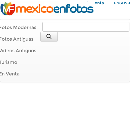
Mi Cuenta
ENGLISH
Fotos Modernas
Fotos Antiguas
Videos Antiguos
Turismo
En Venta