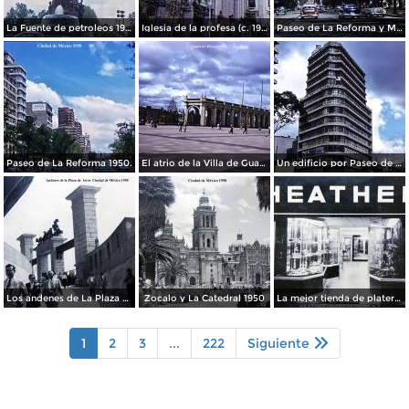
La Fuente de petroleos 1950.
Iglesia de la profesa (c. 1950)
Paseo de La Reforma y Mto a La Independencia 1950
Paseo de La Reforma 1950.
El atrio de la Villa de Guadalupe 1950.
Un edificio por Paseo de La Reforma 1950
Los andenes de La Plaza de toros Ciudad de México 1950
Zocalo y La Catedral 1950
La mejor tienda de plateria.
1
2
3
...
222
Siguiente