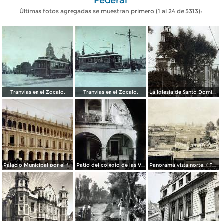
Federal
Últimas fotos agregadas se muestran primero (1 al 24 de 5313):
Tranvias en el Zocalo.
Tranvias en el Zocalo.
La Iglesia de Santo Domingo.
Palacio Municipal por el fotografo Hugo Brehme..
Patio del colegio de las Vizcainas por el fotografo Hugo Brehme.
Panorama vista norte. ( Fechada el 20 de Junio de 1905 ).