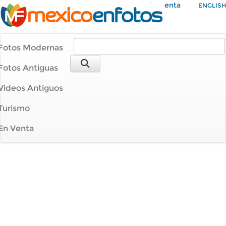
Mi Cuenta
ENGLISH
Fotos Modernas
Fotos Antiguas
Videos Antiguos
Turismo
En Venta