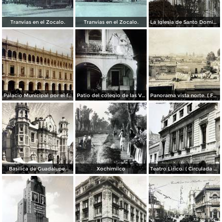
Tranvias en el Zocalo.
Tranvias en el Zocalo.
La Iglesia de Santo Domingo.
Palacio Municipal por el fotografo Hugo Brehme..
Patio del colegio de las Vizcainas por el fotografo Hugo Brehme.
Panorama vista norte. ( Fechada el 20 de Junio de 1905 ).
Basilica de Guadalupe.
Xochimilco
Teatro Lirico. ( Circulada el 1 de Agosto de 1926 ).