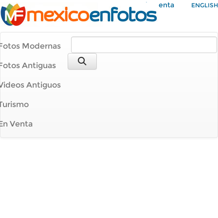
Mi Cuenta
ENGLISH
Fotos Modernas
Fotos Antiguas
Videos Antiguos
Turismo
En Venta