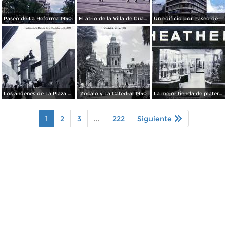
Paseo de La Reforma 1950.
El atrio de la Villa de Guadalupe 1950.
Un edificio por Paseo de La Reforma 1950
Los andenes de La Plaza de toros Ciudad de México 1950
Zocalo y La Catedral 1950
La mejor tienda de plateria.
1
2
3
...
222
Siguiente