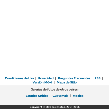
Condiciones de Uso
|
Privacidad
|
Preguntas Frecuentes
|
RSS
|
Versión Móvil
|
Mapa de Sitio
Galerías de fotos de otros países:
Estados Unidos
|
Guatemala
|
México
Copyright © MéxicoEnFotos, 2001-2026