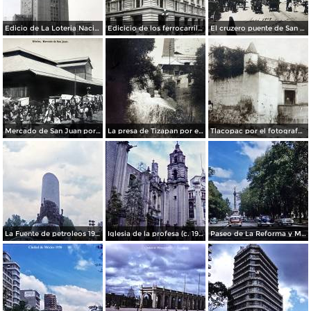
Edicio de La Loteria Nacional Ciudad de México Abril de 1964
Edicicio de los ferrocarriles.
El cruzero puente de San Francisco y Guardiola por el fotografo Felix Miret.
Mercado de San Juan por el fotografo Felix Miret
La presa de Tizapan por el fotografo Fernando Kososky. ( Circulada el 22 de Diembre de 1910 ).
Tlacopac por el fotografo Hugo Brehme.
La Fuente de petroleos 1950.
Iglesia de la profesa (c. 1950)
Paseo de La Reforma y Mto a La Independencia 1950