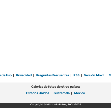
s de Uso
|
Privacidad
|
Preguntas Frecuentes
|
RSS
|
Versión Móvil
|
M
Galerías de fotos de otros países:
Estados Unidos
|
Guatemala
|
México
Copyright © MéxicoEnFotos, 2001-2026