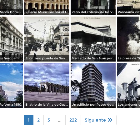
La Iglesia de Santo Domingo.
Palacio Municipal por el fotografo Hugo Brehme..
Patio del colegio de las Vizcainas por el fotografo Hugo Brehme.
Edicicio de los ferrocarriles.
El cruzero puente de San Francisco y Guardiola por el fotografo Felix Miret.
Mercado de San Juan por el fotografo Felix Miret
Reforma 1950.
El atrio de la Villa de Guadalupe 1950.
Un edificio por Paseo de La Reforma 1950
1
2
3
...
222
Siguiente