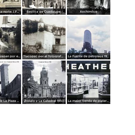
Panorama vista norte. ( Fechada el 20 de Junio de 1905 ).
Basilica de Guadalupe.
Xochimilco
La presa de Tizapan por el fotografo Fernando Kososky. ( Circulada el 22 de Diembre de 1910 ).
Tlacopac por el fotografo Hugo Brehme.
La Fuente de petroleos 1950.
Los andenes de La Plaza de toros Ciudad de México 1950
Zocalo y La Catedral 1950
La mejor tienda de plateria.