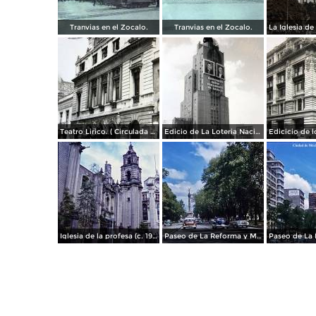
Tranvias en el Zocalo.
Tranvias en el Zocalo.
Teatro Lirico. ( Circulada el 1 de Agosto de 1926 ).
Edicio de La Loteria Nacional Ciudad de México Abril de 1964
Iglesia de la profesa (c. 1950)
Paseo de La Reforma y Mto a La Independencia 1950
Paseo de La 