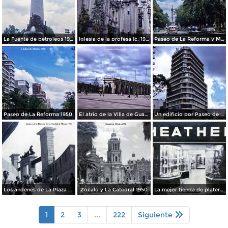
La Fuente de petroleos 1950.
Iglesia de la profesa (c. 1950)
Paseo de La Reforma y Mto a La Independencia 1950
Paseo de La Reforma 1950.
El atrio de la Villa de Guadalupe 1950.
Un edificio por Paseo de La Reforma 1950
Los andenes de La Plaza de toros Ciudad de México 1950
Zocalo y La Catedral 1950
La mejor tienda de plateria.
1
2
3
...
222
Siguiente