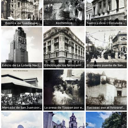
Basilica de Guadalupe.
Xochimilco
Teatro Lirico. ( Circulada el 1 de Agosto de 1926 ).
Edicio de La Loteria Nacional Ciudad de México Abril de 1964
Edicicio de los ferrocarriles.
El cruzero puente de San Francisco y Guardiola por el fotografo Felix Miret.
Mercado de San Juan por el fotografo Felix Miret
La presa de Tizapan por el fotografo Fernando Kososky. ( Circulada el 22 de Diembre de 1910 ).
Tlacopac por el fotografo Hugo Brehme.