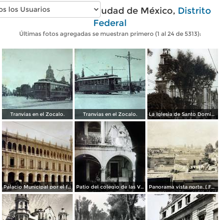
Fotos antiguas de Ciudad de México,
Distrito
Federal
Últimas fotos agregadas se muestran primero (1 al 24 de 5313):
Tranvias en el Zocalo.
Tranvias en el Zocalo.
La Iglesia de Santo Domingo.
Palacio Municipal por el fotografo Hugo Brehme..
Patio del colegio de las Vizcainas por el fotografo Hugo Brehme.
Panorama vista norte. ( Fechada el 20 de Junio de 1905 ).