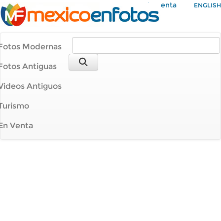
Mi Cuenta
ENGLISH
Fotos Modernas
Fotos Antiguas
Videos Antiguos
Turismo
En Venta