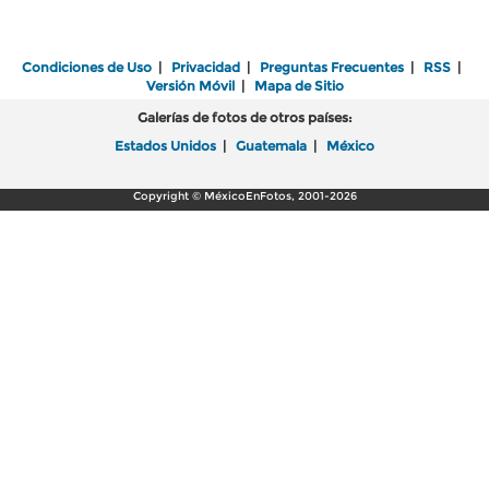
Condiciones de Uso
|
Privacidad
|
Preguntas Frecuentes
|
RSS
|
Versión Móvil
|
Mapa de Sitio
Galerías de fotos de otros países:
Estados Unidos
|
Guatemala
|
México
Copyright © MéxicoEnFotos, 2001-2026