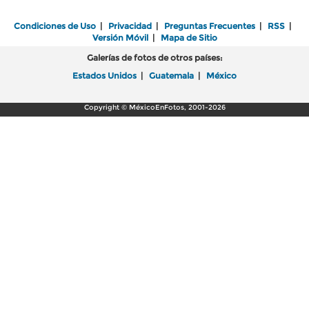
Condiciones de Uso
|
Privacidad
|
Preguntas Frecuentes
|
RSS
|
Versión Móvil
|
Mapa de Sitio
Galerías de fotos de otros países:
Estados Unidos
|
Guatemala
|
México
Copyright © MéxicoEnFotos, 2001-2026