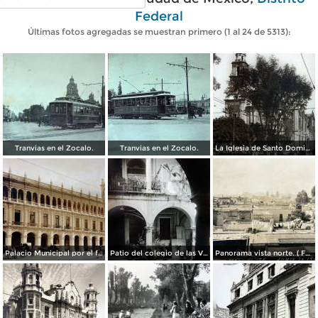
Federal
Últimas fotos agregadas se muestran primero (1 al 24 de 5313):
Tranvias en el Zocalo.
Tranvias en el Zocalo.
La Iglesia de Santo Domingo.
Palacio Municipal por el fotografo Hugo Brehme..
Patio del colegio de las Vizcainas por el fotografo Hugo Brehme.
Panorama vista norte. ( Fechada el 20 de Junio de 1905 ).