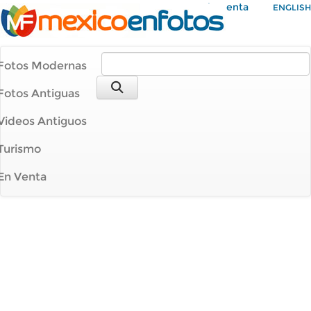
Mi Cuenta
ENGLISH
Fotos Modernas
Fotos Antiguas
Videos Antiguos
Turismo
En Venta