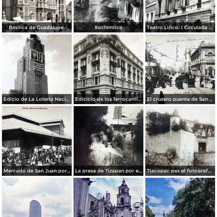
Basilica de Guadalupe.
Xochimilco
Teatro Lirico. ( Circulada el 1 de Agosto de 1926 ).
Edicio de La Loteria Nacional Ciudad de México Abril de 1964
Edicicio de los ferrocarriles.
El cruzero puente de San Francisco y Guardiola por el fotografo Felix Miret.
Mercado de San Juan por el fotografo Felix Miret
La presa de Tizapan por el fotografo Fernando Kososky. ( Circulada el 22 de Diembre de 1910 ).
Tlacopac por el fotografo Hugo Brehme.