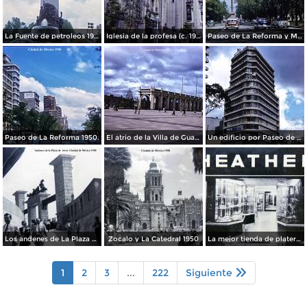
La Fuente de petroleos 1950.
Iglesia de la profesa (c. 1950)
Paseo de La Reforma y Mto a La Independencia 1950
Paseo de La Reforma 1950.
El atrio de la Villa de Guadalupe 1950.
Un edificio por Paseo de La Reforma 1950
Los andenes de La Plaza de toros Ciudad de México 1950
Zocalo y La Catedral 1950
La mejor tienda de plateria.
1
2
3
...
222
Siguiente