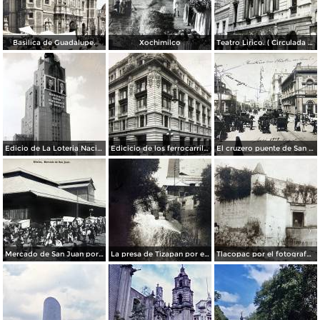
Basilica de Guadalupe.
Xochimilco
Teatro Lirico. ( Circulada el 1 de Agosto de 1926 ).
Edicio de La Loteria Nacional Ciudad de México Abril de 1964
Edicicio de los ferrocarriles.
El cruzero puente de San Francisco y Guardiola por el fotografo Felix Miret.
Mercado de San Juan por el fotografo Felix Miret
La presa de Tizapan por el fotografo Fernando Kososky. ( Circulada el 22 de Diembre de 1910 ).
Tlacopac por el fotografo Hugo Brehme.