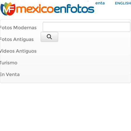
Mi Cuenta
ENGLISH
Fotos Modernas
Fotos Antiguas
Videos Antiguos
Turismo
En Venta