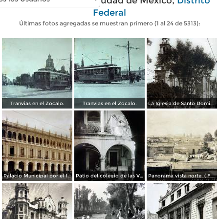
Fotos antiguas de Ciudad de México,
Distrito
Federal
Últimas fotos agregadas se muestran primero (1 al 24 de 5313):
Tranvias en el Zocalo.
Tranvias en el Zocalo.
La Iglesia de Santo Domingo.
Palacio Municipal por el fotografo Hugo Brehme..
Patio del colegio de las Vizcainas por el fotografo Hugo Brehme.
Panorama vista norte. ( Fechada el 20 de Junio de 1905 ).