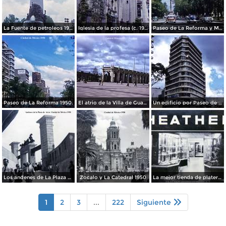
La Fuente de petroleos 1950.
Iglesia de la profesa (c. 1950)
Paseo de La Reforma y Mto a La Independencia 1950
Paseo de La Reforma 1950.
El atrio de la Villa de Guadalupe 1950.
Un edificio por Paseo de La Reforma 1950
Los andenes de La Plaza de toros Ciudad de México 1950
Zocalo y La Catedral 1950
La mejor tienda de plateria.
1
2
3
...
222
Siguiente