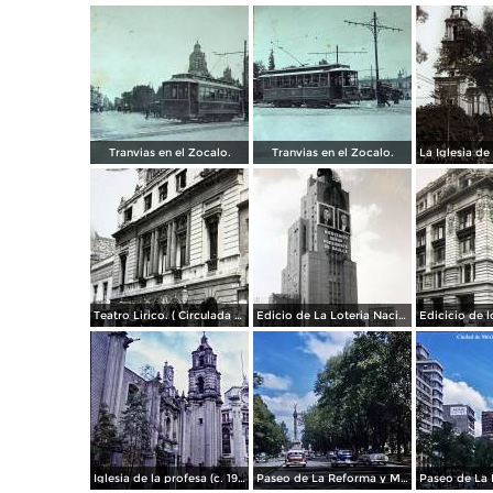
Tranvias en el Zocalo.
Tranvias en el Zocalo.
Teatro Lirico. ( Circulada el 1 de Agosto de 1926 ).
Edicio de La Loteria Nacional Ciudad de México Abril de 1964
Iglesia de la profesa (c. 1950)
Paseo de La Reforma y Mto a La Independencia 1950
Paseo de La 