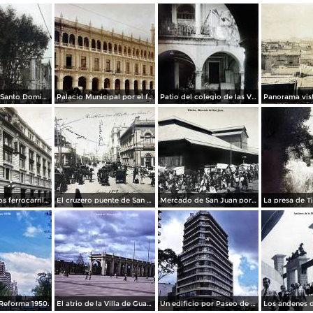
La Iglesia de Santo Domingo.
Palacio Municipal por el fotografo Hugo Brehme..
Patio del colegio de las Vizcainas por el fotografo Hugo Brehme.
Edicicio de los ferrocarriles.
El cruzero puente de San Francisco y Guardiola por el fotografo Felix Miret.
Mercado de San Juan por el fotografo Felix Miret
Reforma 1950.
El atrio de la Villa de Guadalupe 1950.
Un edificio por Paseo de La Reforma 1950