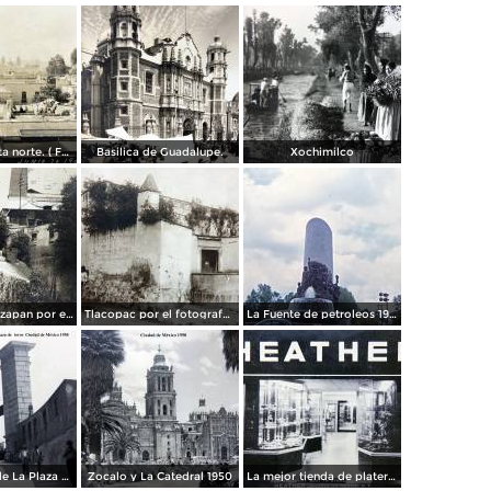
Panorama vista norte. ( Fechada el 20 de Junio de 1905 ).
Basilica de Guadalupe.
Xochimilco
La presa de Tizapan por el fotografo Fernando Kososky. ( Circulada el 22 de Diembre de 1910 ).
Tlacopac por el fotografo Hugo Brehme.
La Fuente de petroleos 1950.
Los andenes de La Plaza de toros Ciudad de México 1950
Zocalo y La Catedral 1950
La mejor tienda de plateria.