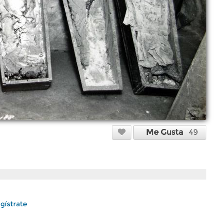
Me Gusta
49
gístrate