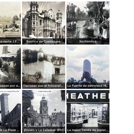
Panorama vista norte. ( Fechada el 20 de Junio de 1905 ).
Basilica de Guadalupe.
Xochimilco
La presa de Tizapan por el fotografo Fernando Kososky. ( Circulada el 22 de Diembre de 1910 ).
Tlacopac por el fotografo Hugo Brehme.
La Fuente de petroleos 1950.
Los andenes de La Plaza de toros Ciudad de México 1950
Zocalo y La Catedral 1950
La mejor tienda de plateria.