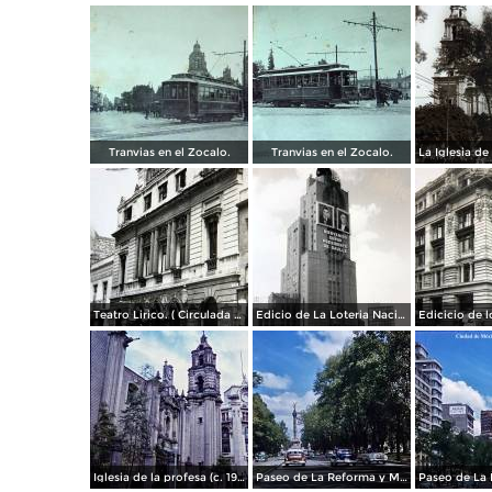
Tranvias en el Zocalo.
Tranvias en el Zocalo.
Teatro Lirico. ( Circulada el 1 de Agosto de 1926 ).
Edicio de La Loteria Nacional Ciudad de México Abril de 1964
Iglesia de la profesa (c. 1950)
Paseo de La Reforma y Mto a La Independencia 1950
Paseo de La 