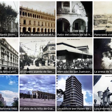
La Iglesia de Santo Domingo.
Palacio Municipal por el fotografo Hugo Brehme..
Patio del colegio de las Vizcainas por el fotografo Hugo Brehme.
Edicicio de los ferrocarriles.
El cruzero puente de San Francisco y Guardiola por el fotografo Felix Miret.
Mercado de San Juan por el fotografo Felix Miret
Reforma 1950.
El atrio de la Villa de Guadalupe 1950.
Un edificio por Paseo de La Reforma 1950