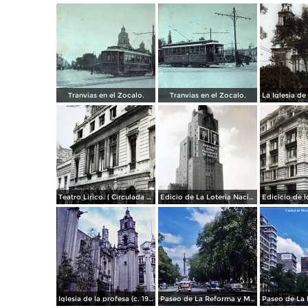
Tranvias en el Zocalo.
Tranvias en el Zocalo.
Teatro Lirico. ( Circulada el 1 de Agosto de 1926 ).
Edicio de La Loteria Nacional Ciudad de México Abril de 1964
Iglesia de la profesa (c. 1950)
Paseo de La Reforma y Mto a La Independencia 1950
Paseo de La 