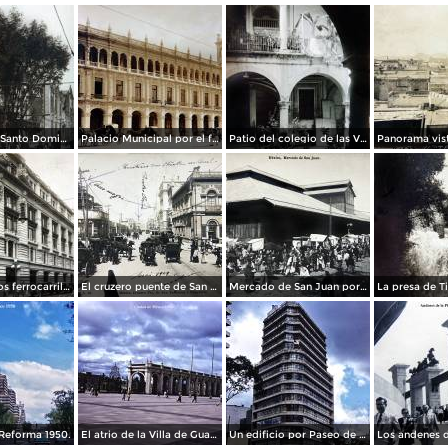
La Iglesia de Santo Domingo.
Palacio Municipal por el fotografo Hugo Brehme..
Patio del colegio de las Vizcainas por el fotografo Hugo Brehme.
Edicicio de los ferrocarriles.
El cruzero puente de San Francisco y Guardiola por el fotografo Felix Miret.
Mercado de San Juan por el fotografo Felix Miret
Reforma 1950.
El atrio de la Villa de Guadalupe 1950.
Un edificio por Paseo de La Reforma 1950