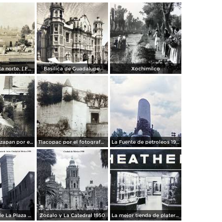
Panorama vista norte. ( Fechada el 20 de Junio de 1905 ).
Basilica de Guadalupe.
Xochimilco
La presa de Tizapan por el fotografo Fernando Kososky. ( Circulada el 22 de Diembre de 1910 ).
Tlacopac por el fotografo Hugo Brehme.
La Fuente de petroleos 1950.
Los andenes de La Plaza de toros Ciudad de México 1950
Zocalo y La Catedral 1950
La mejor tienda de plateria.