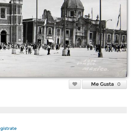
Me Gusta
0
gístrate