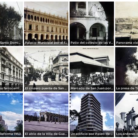
La Iglesia de Santo Domingo.
Palacio Municipal por el fotografo Hugo Brehme..
Patio del colegio de las Vizcainas por el fotografo Hugo Brehme.
Edicicio de los ferrocarriles.
El cruzero puente de San Francisco y Guardiola por el fotografo Felix Miret.
Mercado de San Juan por el fotografo Felix Miret
Reforma 1950.
El atrio de la Villa de Guadalupe 1950.
Un edificio por Paseo de La Reforma 1950