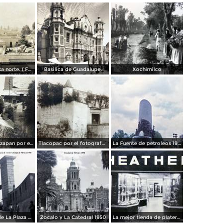
Panorama vista norte. ( Fechada el 20 de Junio de 1905 ).
Basilica de Guadalupe.
Xochimilco
La presa de Tizapan por el fotografo Fernando Kososky. ( Circulada el 22 de Diembre de 1910 ).
Tlacopac por el fotografo Hugo Brehme.
La Fuente de petroleos 1950.
Los andenes de La Plaza de toros Ciudad de México 1950
Zocalo y La Catedral 1950
La mejor tienda de plateria.