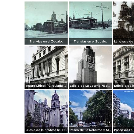
Tranvias en el Zocalo.
Tranvias en el Zocalo.
Teatro Lirico. ( Circulada el 1 de Agosto de 1926 ).
Edicio de La Loteria Nacional Ciudad de México Abril de 1964
Iglesia de la profesa (c. 1950)
Paseo de La Reforma y Mto a La Independencia 1950
Paseo de La 