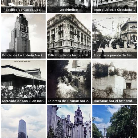
Basilica de Guadalupe.
Xochimilco
Teatro Lirico. ( Circulada el 1 de Agosto de 1926 ).
Edicio de La Loteria Nacional Ciudad de México Abril de 1964
Edicicio de los ferrocarriles.
El cruzero puente de San Francisco y Guardiola por el fotografo Felix Miret.
Mercado de San Juan por el fotografo Felix Miret
La presa de Tizapan por el fotografo Fernando Kososky. ( Circulada el 22 de Diembre de 1910 ).
Tlacopac por el fotografo Hugo Brehme.