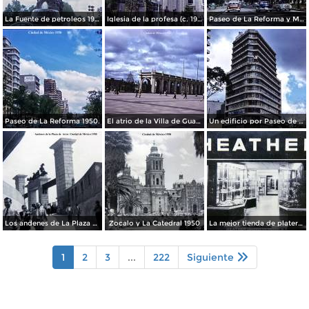
La Fuente de petroleos 1950.
Iglesia de la profesa (c. 1950)
Paseo de La Reforma y Mto a La Independencia 1950
Paseo de La Reforma 1950.
El atrio de la Villa de Guadalupe 1950.
Un edificio por Paseo de La Reforma 1950
Los andenes de La Plaza de toros Ciudad de México 1950
Zocalo y La Catedral 1950
La mejor tienda de plateria.
1
2
3
...
222
Siguiente