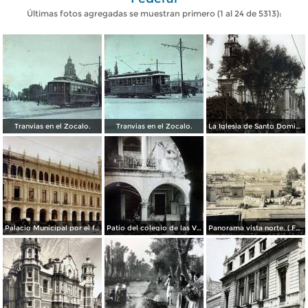
Últimas fotos agregadas se muestran primero (1 al 24 de 5313):
Tranvias en el Zocalo.
Tranvias en el Zocalo.
La Iglesia de Santo Domingo.
Palacio Municipal por el fotografo Hugo Brehme..
Patio del colegio de las Vizcainas por el fotografo Hugo Brehme.
Panorama vista norte. ( Fechada el 20 de Junio de 1905 ).