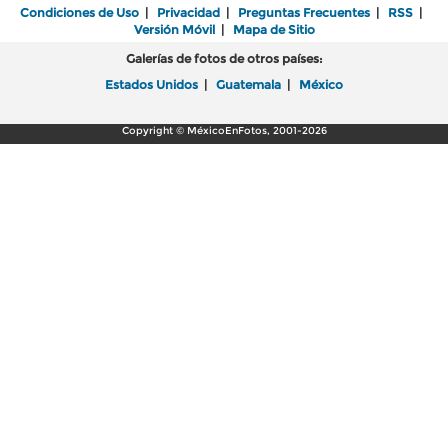
Condiciones de Uso
|
Privacidad
|
Preguntas Frecuentes
|
RSS
|
Versión Móvil
|
Mapa de Sitio
Galerías de fotos de otros países:
Estados Unidos
|
Guatemala
|
México
Copyright © MéxicoEnFotos, 2001-2026