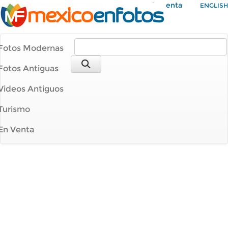
Mi Cuenta
ENGLISH
Fotos Modernas
Fotos Antiguas
Videos Antiguos
Turismo
En Venta