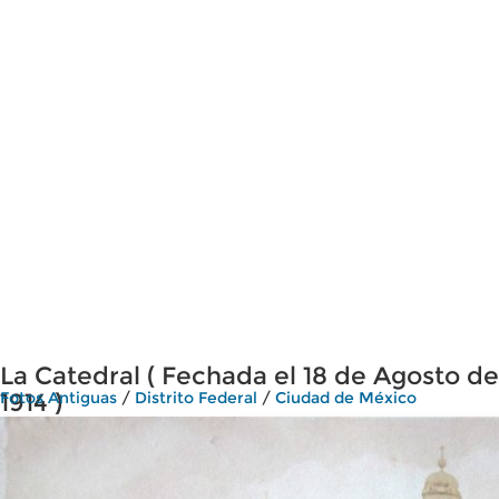
La Catedral ( Fechada el 18 de Agosto de
1914 )
Fotos Antiguas
/
Distrito Federal
/
Ciudad de México