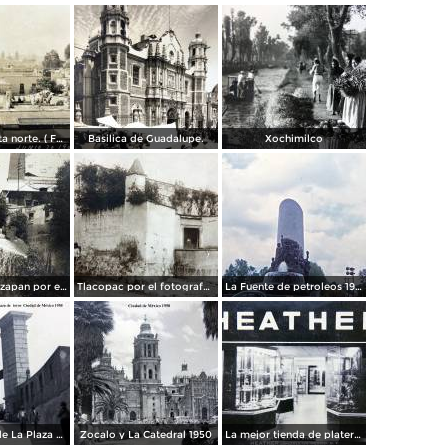
Panorama vista norte. ( Fechada el 20 de Junio de 1905 ).
Basilica de Guadalupe.
Xochimilco
La presa de Tizapan por el fotografo Fernando Kososky. ( Circulada el 22 de Diembre de 1910 ).
Tlacopac por el fotografo Hugo Brehme.
La Fuente de petroleos 1950.
Los andenes de La Plaza de toros Ciudad de México 1950
Zocalo y La Catedral 1950
La mejor tienda de plateria.