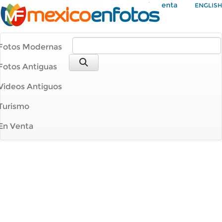
Mi Cuenta
ENGLISH
Fotos Modernas
Fotos Antiguas
Videos Antiguos
Turismo
En Venta