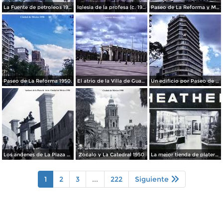
La Fuente de petroleos 1950.
Iglesia de la profesa (c. 1950)
Paseo de La Reforma y Mto a La Independencia 1950
Paseo de La Reforma 1950.
El atrio de la Villa de Guadalupe 1950.
Un edificio por Paseo de La Reforma 1950
Los andenes de La Plaza de toros Ciudad de México 1950
Zocalo y La Catedral 1950
La mejor tienda de plateria.
1
2
3
...
222
Siguiente