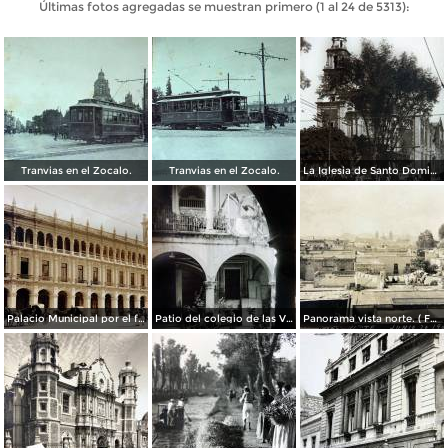
Últimas fotos agregadas se muestran primero (1 al 24 de 5313):
Tranvias en el Zocalo.
Tranvias en el Zocalo.
La Iglesia de Santo Domingo.
Palacio Municipal por el fotografo Hugo Brehme..
Patio del colegio de las Vizcainas por el fotografo Hugo Brehme.
Panorama vista norte. ( Fechada el 20 de Junio de 1905 ).