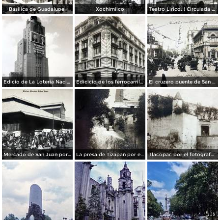
Basilica de Guadalupe.
Xochimilco
Teatro Lirico. ( Circulada el 1 de Agosto de 1926 ).
Edicio de La Loteria Nacional Ciudad de México Abril de 1964
Edicicio de los ferrocarriles.
El cruzero puente de San Francisco y Guardiola por el fotografo Felix Miret.
Mercado de San Juan por el fotografo Felix Miret
La presa de Tizapan por el fotografo Fernando Kososky. ( Circulada el 22 de Diembre de 1910 ).
Tlacopac por el fotografo Hugo Brehme.