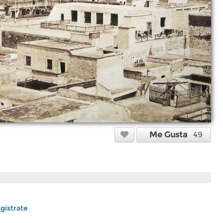
Me Gusta
49
gístrate