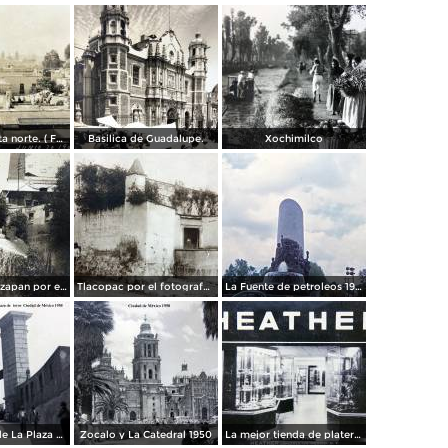
Panorama vista norte. ( Fechada el 20 de Junio de 1905 ).
Basilica de Guadalupe.
Xochimilco
La presa de Tizapan por el fotografo Fernando Kososky. ( Circulada el 22 de Diembre de 1910 ).
Tlacopac por el fotografo Hugo Brehme.
La Fuente de petroleos 1950.
Los andenes de La Plaza de toros Ciudad de México 1950
Zocalo y La Catedral 1950
La mejor tienda de plateria.