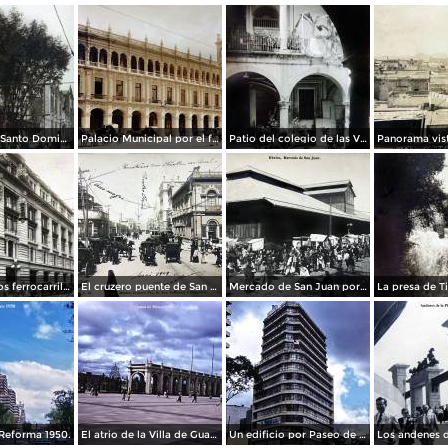
La Iglesia de Santo Domingo.
Palacio Municipal por el fotografo Hugo Brehme..
Patio del colegio de las Vizcainas por el fotografo Hugo Brehme.
Edicicio de los ferrocarriles.
El cruzero puente de San Francisco y Guardiola por el fotografo Felix Miret.
Mercado de San Juan por el fotografo Felix Miret
Reforma 1950.
El atrio de la Villa de Guadalupe 1950.
Un edificio por Paseo de La Reforma 1950