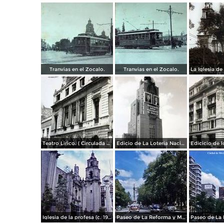
Tranvias en el Zocalo.
Tranvias en el Zocalo.
Teatro Lirico. ( Circulada el 1 de Agosto de 1926 ).
Edicio de La Loteria Nacional Ciudad de México Abril de 1964
Iglesia de la profesa (c. 1950)
Paseo de La Reforma y Mto a La Independencia 1950
Paseo de La 