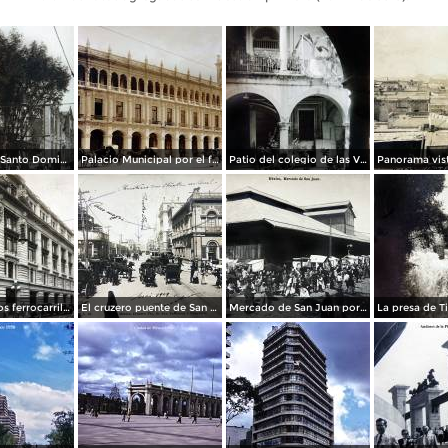
La Iglesia de Santo Domingo.
Palacio Municipal por el fotografo Hugo Brehme..
Patio del colegio de las Vizcainas por el fotografo Hugo Brehme.
Edicicio de los ferrocarriles.
El cruzero puente de San Francisco y Guardiola por el fotografo Felix Miret.
Mercado de San Juan por el fotografo Felix Miret