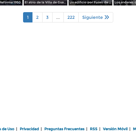
Reforma 1950.
El atrio de la Villa de Guadalupe 1950.
Un edificio por Paseo de La Reforma 1950
1
2
3
...
222
Siguiente
s de Uso
|
Privacidad
|
Preguntas Frecuentes
|
RSS
|
Versión Móvil
|
M