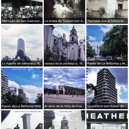
Mercado de San Juan por el fotografo Felix Miret
La presa de Tizapan por el fotografo Fernando Kososky. ( Circulada el 22 de Diembre de 1910 ).
Tlacopac por el fotografo Hugo Brehme.
La Fuente de petroleos 1950.
Iglesia de la profesa (c. 1950)
Paseo de La Reforma y Mto a La Independencia 1950
Paseo de La Reforma 1950.
El atrio de la Villa de Guadalupe 1950.
Un edificio por Paseo de La Reforma 1950