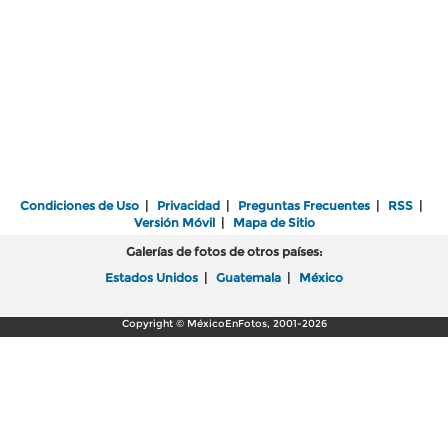
Condiciones de Uso
|
Privacidad
|
Preguntas Frecuentes
|
RSS
|
Versión Móvil
|
Mapa de Sitio
Galerías de fotos de otros países:
Estados Unidos
|
Guatemala
|
México
Copyright © MéxicoEnFotos, 2001-2026