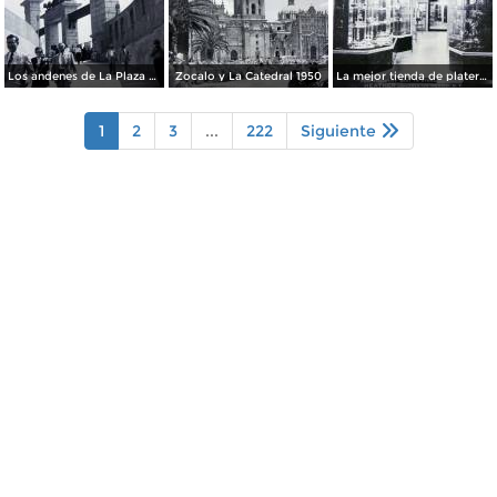
Los andenes de La Plaza de toros Ciudad de México 1950
Zocalo y La Catedral 1950
La mejor tienda de plateria.
1
2
3
...
222
Siguiente