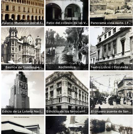
Palacio Municipal por el fotografo Hugo Brehme..
Patio del colegio de las Vizcainas por el fotografo Hugo Brehme.
Panorama vista norte. ( Fechada el 20 de Junio de 1905 ).
Basilica de Guadalupe.
Xochimilco
Teatro Lirico. ( Circulada el 1 de Agosto de 1926 ).
Edicio de La Loteria Nacional Ciudad de México Abril de 1964
Edicicio de los ferrocarriles.
El cruzero puente de San Francisco y Guardiola por el fotografo Felix Miret.