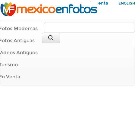
Mi Cuenta
ENGLISH
Fotos Modernas
Fotos Antiguas
Videos Antiguos
Turismo
En Venta