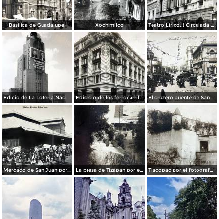
Basilica de Guadalupe.
Xochimilco
Teatro Lirico. ( Circulada el 1 de Agosto de 1926 ).
Edicio de La Loteria Nacional Ciudad de México Abril de 1964
Edicicio de los ferrocarriles.
El cruzero puente de San Francisco y Guardiola por el fotografo Felix Miret.
Mercado de San Juan por el fotografo Felix Miret
La presa de Tizapan por el fotografo Fernando Kososky. ( Circulada el 22 de Diembre de 1910 ).
Tlacopac por el fotografo Hugo Brehme.