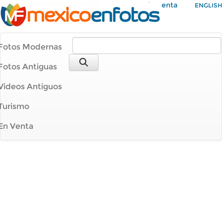
Mi Cuenta
ENGLISH
Fotos Modernas
Fotos Antiguas
Videos Antiguos
Turismo
En Venta