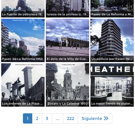
La Fuente de petroleos 1950.
Iglesia de la profesa (c. 1950)
Paseo de La Reforma y Mto a La Independencia 1950
Paseo de La Reforma 1950.
El atrio de la Villa de Guadalupe 1950.
Un edificio por Paseo de La Reforma 1950
Los andenes de La Plaza de toros Ciudad de México 1950
Zocalo y La Catedral 1950
La mejor tienda de plateria.
1
2
3
...
222
Siguiente