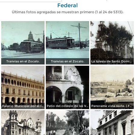
Federal
Últimas fotos agregadas se muestran primero (1 al 24 de 5313):
Tranvias en el Zocalo.
Tranvias en el Zocalo.
La Iglesia de Santo Domingo.
Palacio Municipal por el fotografo Hugo Brehme..
Patio del colegio de las Vizcainas por el fotografo Hugo Brehme.
Panorama vista norte. ( Fechada el 20 de Junio de 1905 ).