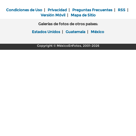
Condiciones de Uso
|
Privacidad
|
Preguntas Frecuentes
|
RSS
|
Versión Móvil
|
Mapa de Sitio
Galerías de fotos de otros países:
Estados Unidos
|
Guatemala
|
México
Copyright © MéxicoEnFotos, 2001-2026