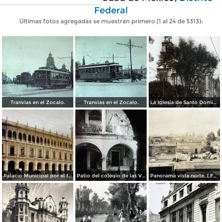
Federal
Últimas fotos agregadas se muestran primero (1 al 24 de 5313):
Tranvias en el Zocalo.
Tranvias en el Zocalo.
La Iglesia de Santo Domingo.
Palacio Municipal por el fotografo Hugo Brehme..
Patio del colegio de las Vizcainas por el fotografo Hugo Brehme.
Panorama vista norte. ( Fechada el 20 de Junio de 1905 ).