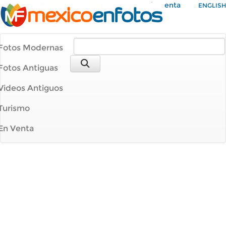
Mi Cuenta
ENGLISH
Fotos Modernas
Fotos Antiguas
Videos Antiguos
Turismo
En Venta