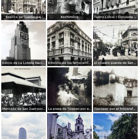
Basilica de Guadalupe.
Xochimilco
Teatro Lirico. ( Circulada el 1 de Agosto de 1926 ).
Edicio de La Loteria Nacional Ciudad de México Abril de 1964
Edicicio de los ferrocarriles.
El cruzero puente de San Francisco y Guardiola por el fotografo Felix Miret.
Mercado de San Juan por el fotografo Felix Miret
La presa de Tizapan por el fotografo Fernando Kososky. ( Circulada el 22 de Diembre de 1910 ).
Tlacopac por el fotografo Hugo Brehme.