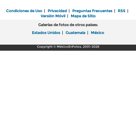
Condiciones de Uso
|
Privacidad
|
Preguntas Frecuentes
|
RSS
|
Versión Móvil
|
Mapa de Sitio
Galerías de fotos de otros países:
Estados Unidos
|
Guatemala
|
México
Copyright © MéxicoEnFotos, 2001-2026