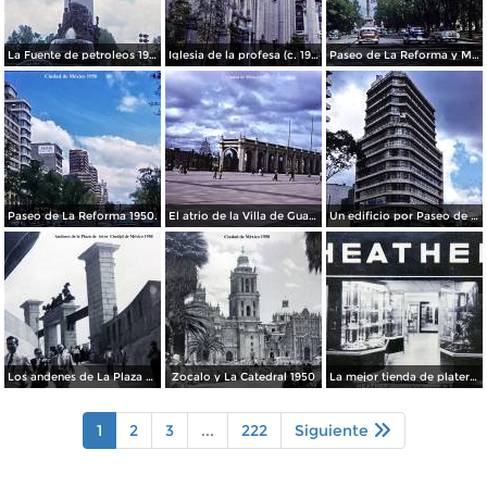
La Fuente de petroleos 1950.
Iglesia de la profesa (c. 1950)
Paseo de La Reforma y Mto a La Independencia 1950
Paseo de La Reforma 1950.
El atrio de la Villa de Guadalupe 1950.
Un edificio por Paseo de La Reforma 1950
Los andenes de La Plaza de toros Ciudad de México 1950
Zocalo y La Catedral 1950
La mejor tienda de plateria.
1
2
3
...
222
Siguiente