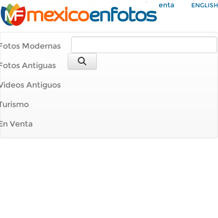
Mi Cuenta
ENGLISH
Fotos Modernas
Fotos Antiguas
Videos Antiguos
Turismo
En Venta