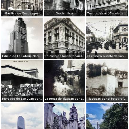
Basilica de Guadalupe.
Xochimilco
Teatro Lirico. ( Circulada el 1 de Agosto de 1926 ).
Edicio de La Loteria Nacional Ciudad de México Abril de 1964
Edicicio de los ferrocarriles.
El cruzero puente de San Francisco y Guardiola por el fotografo Felix Miret.
Mercado de San Juan por el fotografo Felix Miret
La presa de Tizapan por el fotografo Fernando Kososky. ( Circulada el 22 de Diembre de 1910 ).
Tlacopac por el fotografo Hugo Brehme.