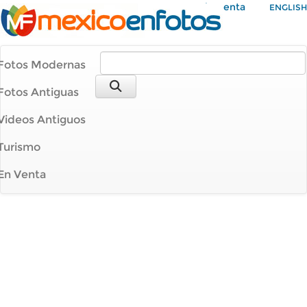
Mi Cuenta
ENGLISH
Fotos Modernas
Fotos Antiguas
Videos Antiguos
Turismo
En Venta