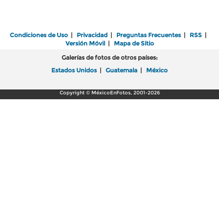
Condiciones de Uso
|
Privacidad
|
Preguntas Frecuentes
|
RSS
|
Versión Móvil
|
Mapa de Sitio
Galerías de fotos de otros países:
Estados Unidos
|
Guatemala
|
México
Copyright © MéxicoEnFotos, 2001-2026