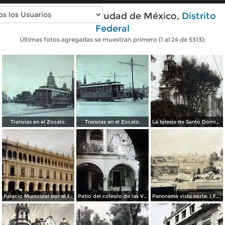
Fotos antiguas de Ciudad de México,
Distrito
Federal
Últimas fotos agregadas se muestran primero (1 al 24 de 5313):
Tranvias en el Zocalo.
Tranvias en el Zocalo.
La Iglesia de Santo Domingo.
Palacio Municipal por el fotografo Hugo Brehme..
Patio del colegio de las Vizcainas por el fotografo Hugo Brehme.
Panorama vista norte. ( Fechada el 20 de Junio de 1905 ).