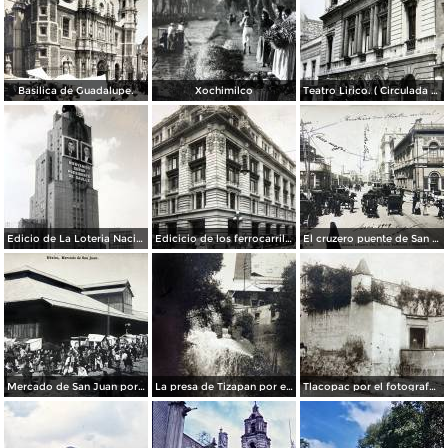
Basilica de Guadalupe.
Xochimilco
Teatro Lirico. ( Circulada el 1 de Agosto de 1926 ).
Edicio de La Loteria Nacional Ciudad de México Abril de 1964
Edicicio de los ferrocarriles.
El cruzero puente de San Francisco y Guardiola por el fotografo Felix Miret.
Mercado de San Juan por el fotografo Felix Miret
La presa de Tizapan por el fotografo Fernando Kososky. ( Circulada el 22 de Diembre de 1910 ).
Tlacopac por el fotografo Hugo Brehme.