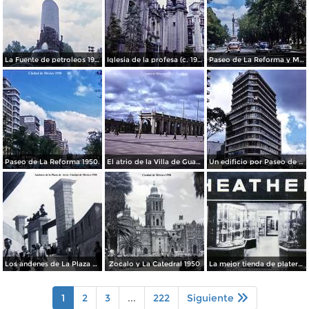
La Fuente de petroleos 1950.
Iglesia de la profesa (c. 1950)
Paseo de La Reforma y Mto a La Independencia 1950
Paseo de La Reforma 1950.
El atrio de la Villa de Guadalupe 1950.
Un edificio por Paseo de La Reforma 1950
Los andenes de La Plaza de toros Ciudad de México 1950
Zocalo y La Catedral 1950
La mejor tienda de plateria.
1
2
3
...
222
Siguiente