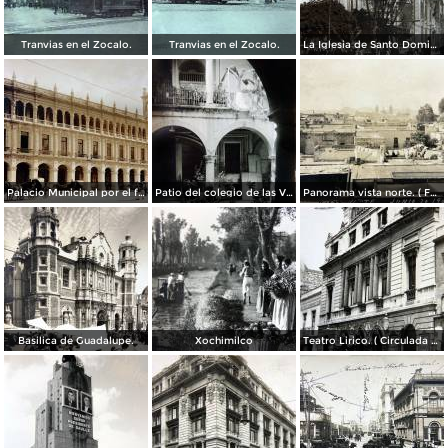
Tranvias en el Zocalo.
Tranvias en el Zocalo.
La Iglesia de Santo Domingo.
Palacio Municipal por el fotografo Hugo Brehme..
Patio del colegio de las Vizcainas por el fotografo Hugo Brehme.
Panorama vista norte. ( Fechada el 20 de Junio de 1905 ).
Basilica de Guadalupe.
Xochimilco
Teatro Lirico. ( Circulada el 1 de Agosto de 1926 ).