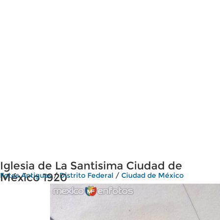
Iglesia de La Santisima Ciudad de
México 1920
Fotos Antiguas
/
Distrito Federal
/
Ciudad de México