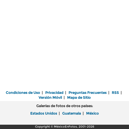
Condiciones de Uso
|
Privacidad
|
Preguntas Frecuentes
|
RSS
|
Versión Móvil
|
Mapa de Sitio
Galerías de fotos de otros países:
Estados Unidos
|
Guatemala
|
México
Copyright © MéxicoEnFotos, 2001-2026