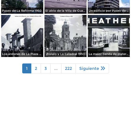
Paseo de La Reforma 1950.
El atrio de la Villa de Guadalupe 1950.
Un edificio por Paseo de La Reforma 1950
Los andenes de La Plaza de toros Ciudad de México 1950
Zocalo y La Catedral 1950
La mejor tienda de plateria.
1
2
3
...
222
Siguiente