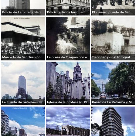
Edicio de La Loteria Nacional Ciudad de México Abril de 1964
Edicicio de los ferrocarriles.
El cruzero puente de San Francisco y Guardiola por el fotografo Felix Miret.
Mercado de San Juan por el fotografo Felix Miret
La presa de Tizapan por el fotografo Fernando Kososky. ( Circulada el 22 de Diembre de 1910 ).
Tlacopac por el fotografo Hugo Brehme.
La Fuente de petroleos 1950.
Iglesia de la profesa (c. 1950)
Paseo de La Reforma y Mto a La Independencia 1950