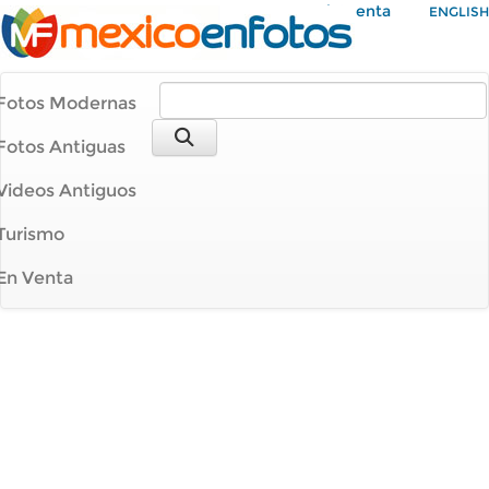
Mi Cuenta
ENGLISH
Fotos Modernas
Fotos Antiguas
Videos Antiguos
Turismo
En Venta