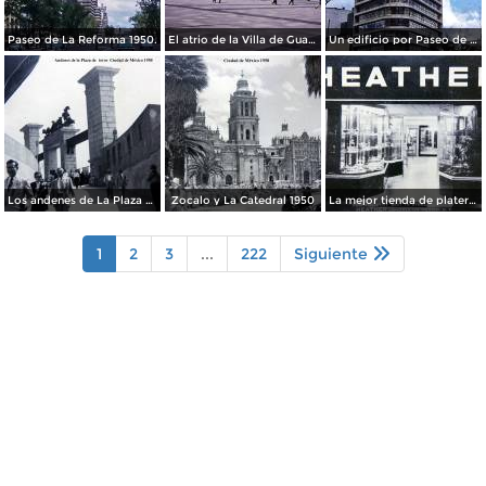
Paseo de La Reforma 1950.
El atrio de la Villa de Guadalupe 1950.
Un edificio por Paseo de La Reforma 1950
Los andenes de La Plaza de toros Ciudad de México 1950
Zocalo y La Catedral 1950
La mejor tienda de plateria.
1
2
3
...
222
Siguiente