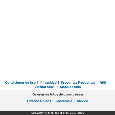
Condiciones de Uso
|
Privacidad
|
Preguntas Frecuentes
|
RSS
|
Versión Móvil
|
Mapa de Sitio
Galerías de fotos de otros países:
Estados Unidos
|
Guatemala
|
México
Copyright © MéxicoEnFotos, 2001-2026