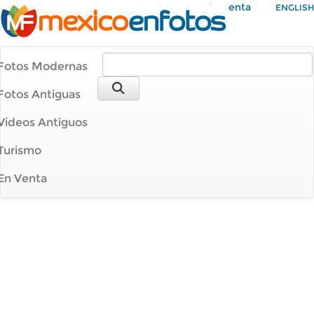
Mi Cuenta
ENGLISH
Fotos Modernas
Fotos Antiguas
Videos Antiguos
Turismo
En Venta