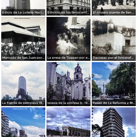
Edicio de La Loteria Nacional Ciudad de México Abril de 1964
Edicicio de los ferrocarriles.
El cruzero puente de San Francisco y Guardiola por el fotografo Felix Miret.
Mercado de San Juan por el fotografo Felix Miret
La presa de Tizapan por el fotografo Fernando Kososky. ( Circulada el 22 de Diembre de 1910 ).
Tlacopac por el fotografo Hugo Brehme.
La Fuente de petroleos 1950.
Iglesia de la profesa (c. 1950)
Paseo de La Reforma y Mto a La Independencia 1950