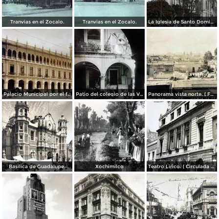
Tranvias en el Zocalo.
Tranvias en el Zocalo.
La Iglesia de Santo Domingo.
Palacio Municipal por el fotografo Hugo Brehme..
Patio del colegio de las Vizcainas por el fotografo Hugo Brehme.
Panorama vista norte. ( Fechada el 20 de Junio de 1905 ).
Basilica de Guadalupe.
Xochimilco
Teatro Lirico. ( Circulada el 1 de Agosto de 1926 ).